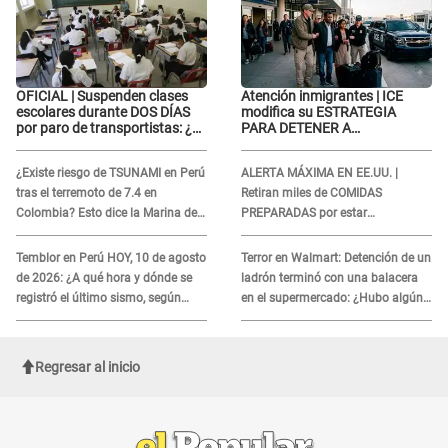
OFICIAL | Suspenden clases
Atención inmigrantes | ICE
escolares durante DOS DÍAS
modifica su ESTRATEGIA
por paro de transportistas: ¿en
PARA DETENER A
qué colegios aplica?
EXTRANJEROS en EE.UU.: Así
son sus nuevas tácticas
¿Existe riesgo de TSUNAMI en Perú
ALERTA MÁXIMA EN EE.UU. |
tras el terremoto de 7.4 en
Retiran miles de COMIDAS
Colombia? Esto dice la Marina de
PREPARADAS por estar
Guerra
contaminados CON METALES:
¿Cuáles son?
Temblor en Perú HOY, 10 de agosto
Terror en Walmart: Detención de un
de 2026: ¿A qué hora y dónde se
ladrón terminó con una balacera
registró el último sismo, según
en el supermercado: ¿Hubo algún
IGP?
herido?
Regresar al inicio