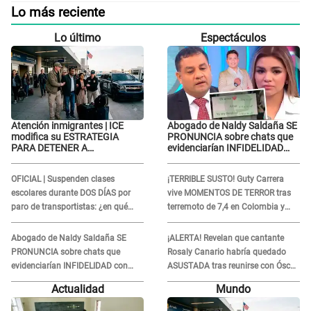
Lo más reciente
Lo último
Espectáculos
Atención inmigrantes | ICE
Abogado de Naldy Saldaña SE
modifica su ESTRATEGIA
PRONUNCIA sobre chats que
PARA DETENER A
evidenciarían INFIDELIDAD
EXTRANJEROS en EE.UU.: Así
con animador: "Si ella ha
son sus nuevas tácticas
estado con otra pareja..."
OFICIAL | Suspenden clases
¡TERRIBLE SUSTO! Guty Carrera
escolares durante DOS DÍAS por
vive MOMENTOS DE TERROR tras
paro de transportistas: ¿en qué
terremoto de 7,4 en Colombia y
colegios aplica?
revela el DESASTRE que dejó a su
paso
Abogado de Naldy Saldaña SE
¡ALERTA! Revelan que cantante
PRONUNCIA sobre chats que
Rosaly Canario habría quedado
evidenciarían INFIDELIDAD con
ASUSTADA tras reunirse con Óscar
animador: "Si ella ha estado con
Junior: “Sus intenciones eran
Actualidad
Mundo
otra pareja..."
otras”