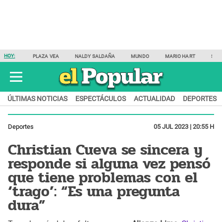
HOY:
PLAZA VEA
NALDY SALDAÑA
MUNDO
MARIO HART
SAM
ÚLTIMAS NOTICIAS
ESPECTÁCULOS
ACTUALIDAD
DEPORTES
Deportes
05 JUL 2023 | 20:55 H
Christian Cueva se sincera y
responde si alguna vez pensó
que tiene problemas con el
‘trago’: “Es una pregunta
dura”