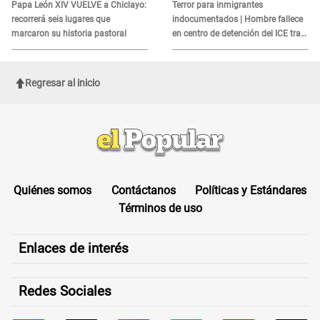
es?
Papa León XIV VUELVE a Chiclayo:
Terror para inmigrantes
recorrerá seis lugares que
indocumentados | Hombre fallece
marcaron su historia pastoral
en centro de detención del ICE tras
sufrir una "emergencia médica"
Regresar al inicio
Quiénes somos
Contáctanos
Políticas y Estándares
Términos de uso
Enlaces de interés
Redes Sociales