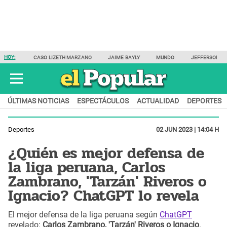
HOY:
CASO LIZETH MARZANO
JAIME BAYLY
MUNDO
JEFFERSON F
ÚLTIMAS NOTICIAS
ESPECTÁCULOS
ACTUALIDAD
DEPORTES
Deportes
02 JUN 2023 | 14:04 H
¿Quién es mejor defensa de
la liga peruana, Carlos
Zambrano, 'Tarzán' Riveros o
Ignacio? ChatGPT lo revela
El mejor defensa de la liga peruana según
ChatGPT
revelado:
Carlos Zambrano, 'Tarzán' Riveros o Ignacio
.