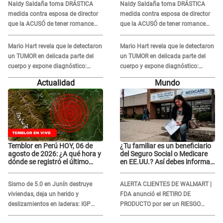
Naldy Saldaña toma DRÁSTICA
Naldy Saldaña toma DRÁSTICA
Naldy Saldaña
Naldy Saldaña
medida contra esposa de director
medida contra esposa de director
que la ACUSÓ de tener romance
que la ACUSÓ de tener romance
con él: "Muy triste..."
con él: "Muy triste..."
Mario Hart revela que le detectaron
Mario Hart revela que le detectaron
un TUMOR en delicada parte del
un TUMOR en delicada parte del
cuerpo y expone diagnóstico:
cuerpo y expone diagnóstico:
"Dolores muy fuertes..."
"Dolores muy fuertes..."
Actualidad
Mundo
Temblor en Perú HOY, 06 de
¿Tu familiar es un beneficiario
agosto de 2026: ¿A qué hora y
del Seguro Social o Medicare
dónde se registró el último
en EE.UU.? Así debes informar
sismo, según IGP?
sobre su muerte para EVITAR
COBROS
Sismo de 5.0 en Junín destruye
ALERTA CLIENTES DE WALMART |
viviendas, deja un herido y
FDA anunció el RETIRO DE
deslizamientos en laderas: IGP
PRODUCTO por ser un RIESGO
alerta sobre posibles réplicas
MORTAL para consumidores: ¿Cuál