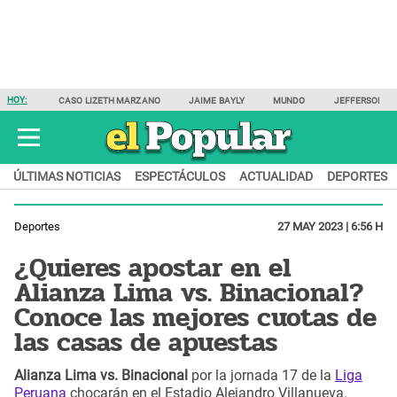
HOY:
CASO LIZETH MARZANO
JAIME BAYLY
MUNDO
JEFFERSON F
ÚLTIMAS NOTICIAS
ESPECTÁCULOS
ACTUALIDAD
DEPORTES
Deportes
27 MAY 2023 | 6:56 H
¿Quieres apostar en el
Alianza Lima vs. Binacional?
Conoce las mejores cuotas de
las casas de apuestas
Alianza Lima vs. Binacional
por la jornada 17 de la
Liga
Peruana
chocarán en el Estadio Alejandro Villanueva.