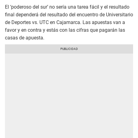
El ‘poderoso del sur’ no sería una tarea fácil y el resultado
final dependerá del resultado del encuentro de Universitario
de Deportes vs. UTC en Cajamarca. Las apuestas van a
favor y en contra y estás con las cifras que pagarán las
casas de apuesta.