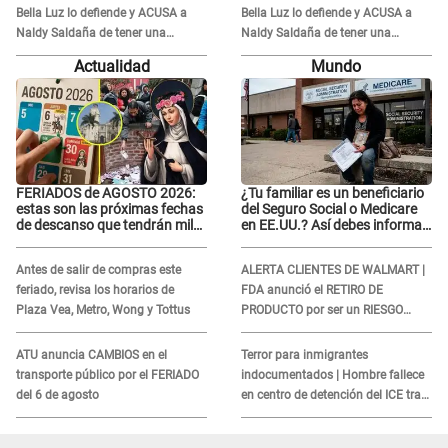
Bella Luz lo defiende y ACUSA a
Bella Luz lo defiende y ACUSA a
Naldy Saldaña de tener una
Naldy Saldaña de tener una
relación con él y otros integrantes
relación con él y otros integrantes
Actualidad
Mundo
FERIADOS de AGOSTO 2026:
¿Tu familiar es un beneficiario
estas son las próximas fechas
del Seguro Social o Medicare
de descanso que tendrán miles
en EE.UU.? Así debes informar
de peruanos
sobre su muerte para EVITAR
COBROS
Antes de salir de compras este
ALERTA CLIENTES DE WALMART |
feriado, revisa los horarios de
FDA anunció el RETIRO DE
Plaza Vea, Metro, Wong y Tottus
PRODUCTO por ser un RIESGO
MORTAL para consumidores: ¿Cuál
es?
ATU anuncia CAMBIOS en el
Terror para inmigrantes
transporte público por el FERIADO
indocumentados | Hombre fallece
del 6 de agosto
en centro de detención del ICE tras
sufrir una "emergencia médica"