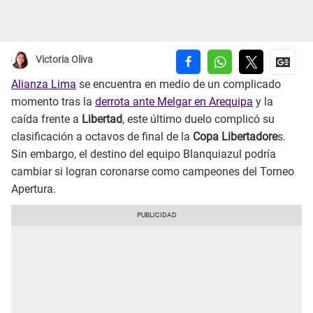
Victoria Oliva
Alianza Lima
se encuentra en medio de un complicado
momento tras la
derrota ante Melgar en Arequipa
y la
caída frente a
Libertad
, este último duelo complicó su
clasificación a octavos de final de la
Copa Libertadore
s.
Sin embargo, el destino del equipo Blanquiazul podría
cambiar si logran coronarse como campeones del Torneo
Apertura.