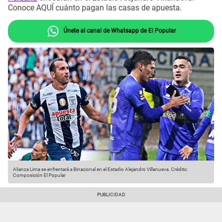
Conoce AQUÍ cuánto pagan las casas de apuesta.
Únete al canal de Whatsapp de El Popular
Alianza Lima se enfrentará a Binacional en el Estadio Alejandro Villanueva.
Crédito:
Composición El Popular