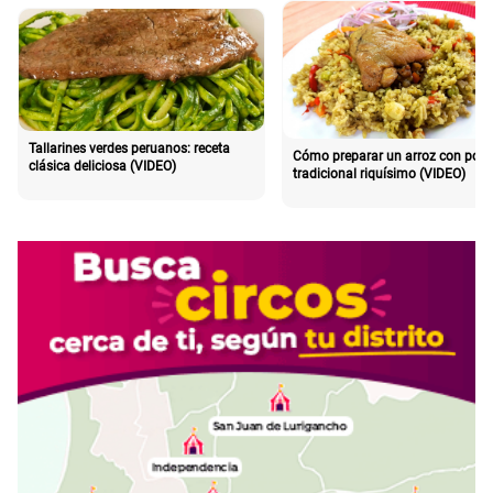
Tallarines verdes peruanos: receta
Cómo preparar un arroz con poll
clásica deliciosa (VIDEO)
tradicional riquísimo (VIDEO)