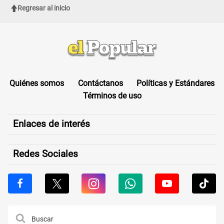
Regresar al inicio
Quiénes somos
Contáctanos
Políticas y Estándares
Términos de uso
Enlaces de interés
Redes Sociales