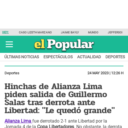
HOY:
CASO LIZETH MARZANO
JAIME BAYLY
MUNDO
JEFFERSON F
ÚLTIMAS NOTICIAS
ESPECTÁCULOS
ACTUALIDAD
DEPORTES
Deportes
24 MAY 2023 | 12:26 H
Hinchas de Alianza Lima
piden salida de Guillermo
Salas tras derrota ante
Libertad: "Le quedó grande"
Alianza Lima
fue derrotado 2-1 ante Libertad por la
Jornada 4 de la
Copa Libertadores
. No obstante, la derrota