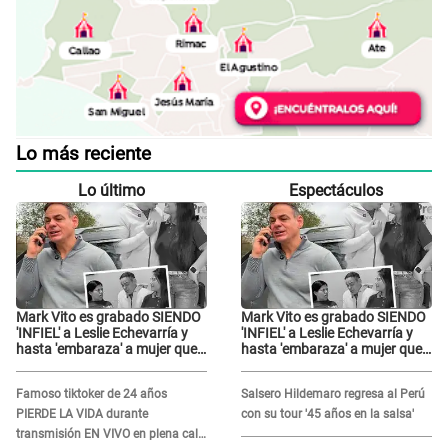
Lo más reciente
Lo último
Espectáculos
Mark Vito es grabado SIENDO
Mark Vito es grabado SIENDO
'INFIEL' a Leslie Echevarría y
'INFIEL' a Leslie Echevarría y
hasta 'embaraza' a mujer que
hasta 'embaraza' a mujer que
sería su AMANTE: "¡Eres un
sería su AMANTE: "¡Eres un
desgraciado! "
desgraciado! "
Famoso tiktoker de 24 años
Salsero Hildemaro regresa al Perú
PIERDE LA VIDA durante
con su tour '45 años en la salsa'
transmisión EN VIVO en plena calle