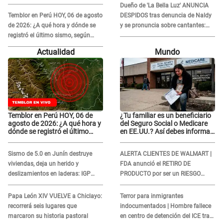
y desata conmoción
Dueño de 'La Bella Luz' ANUNCIA
Temblor en Perú HOY, 06 de agosto
DESPIDOS tras denuncia de Naldy
de 2026: ¿A qué hora y dónde se
y se pronuncia sobre cantantes:
registró el último sismo, según
"Mis chicas están siendo
IGP?
vulneradas"
Actualidad
Mundo
Temblor en Perú HOY, 06 de
¿Tu familiar es un beneficiario
agosto de 2026: ¿A qué hora y
del Seguro Social o Medicare
dónde se registró el último
en EE.UU.? Así debes informar
sismo, según IGP?
sobre su muerte para EVITAR
COBROS
Sismo de 5.0 en Junín destruye
ALERTA CLIENTES DE WALMART |
viviendas, deja un herido y
FDA anunció el RETIRO DE
deslizamientos en laderas: IGP
PRODUCTO por ser un RIESGO
alerta sobre posibles réplicas
MORTAL para consumidores: ¿Cuál
es?
Papa León XIV VUELVE a Chiclayo:
Terror para inmigrantes
recorrerá seis lugares que
indocumentados | Hombre fallece
marcaron su historia pastoral
en centro de detención del ICE tras