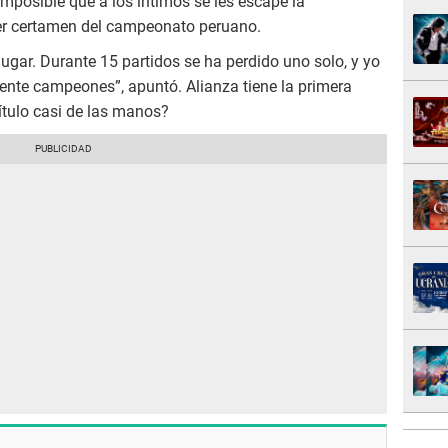
imposible que a los íntimos se les escape la
mer certamen del campeonato peruano.
ugar. Durante 15 partidos se ha perdido uno solo, y yo
nte campeones”, apuntó. Alianza tiene la primera
título casi de las manos?