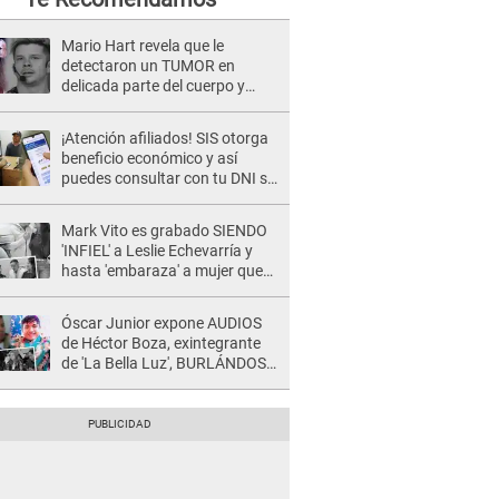
Mario Hart revela que le
detectaron un TUMOR en
delicada parte del cuerpo y
expone diagnóstico: "Dolores
muy fuertes..."
¡Atención afiliados! SIS otorga
beneficio económico y así
puedes consultar con tu DNI si
te corresponde
Mark Vito es grabado SIENDO
'INFIEL' a Leslie Echevarría y
hasta 'embaraza' a mujer que
sería su AMANTE: "¡Eres un
desgraciado! "
Óscar Junior expone AUDIOS
de Héctor Boza, exintegrante
de 'La Bella Luz', BURLÁNDOSE
de Anely Dávila tras acusarlo
de maltrato: "Grábame..."