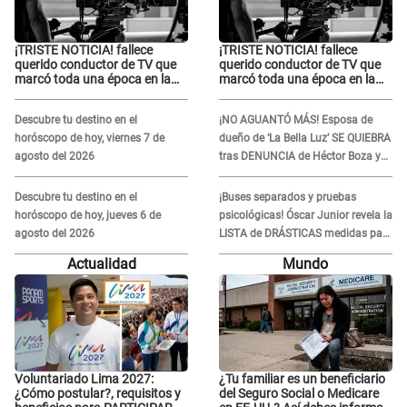
¡TRISTE NOTICIA! fallece
¡TRISTE NOTICIA! fallece
querido conductor de TV que
querido conductor de TV que
marcó toda una época en la
marcó toda una época en la
pantalla chica, así fue su
pantalla chica, así fue su
repentino adiós
repentino adiós
Descubre tu destino en el
¡NO AGUANTÓ MÁS! Esposa de
horóscopo de hoy, viernes 7 de
dueño de ‘La Bella Luz’ SE QUIEBRA
agosto del 2026
tras DENUNCIA de Héctor Boza y
ARREMETE contra Claudia Salazar
Descubre tu destino en el
¡Buses separados y pruebas
horóscopo de hoy, jueves 6 de
psicológicas! Óscar Junior revela la
agosto del 2026
LISTA de DRÁSTICAS medidas para
prevenir acoso en 'La Bella Luz' tras
Actualidad
Mundo
caso Naldy Saldaña
Voluntariado Lima 2027:
¿Tu familiar es un beneficiario
¿Cómo postular?, requisitos y
del Seguro Social o Medicare