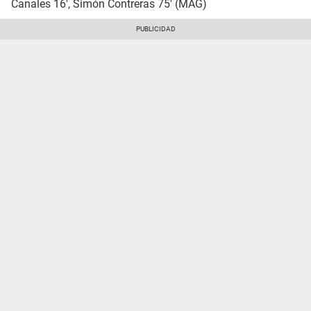
Canales 16', Simón Contreras 75' (MAG)