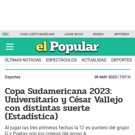
HOY:
CASO LIZETH MARZANO
JAIME BAYLY
MUNDO
JEFFERSON F
ÚLTIMAS NOTICIAS
ESPECTÁCULOS
ACTUALIDAD
DEPORTES
Deportes
06 MAY 2023 | 7:07 H
Copa Sudamericana 2023:
Universitario y César Vallejo
con distintas suerte
(Estadística)
Al jugar las tres primeras fechas la 'U' es puntero del grupo
G y Poetas son los coleros del grupo A.