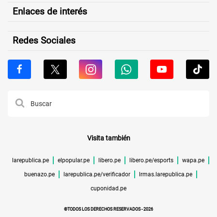
Enlaces de interés
Redes Sociales
Visita también
larepublica.pe
elpopular.pe
libero.pe
libero.pe/esports
wapa.pe
buenazo.pe
larepublica.pe/verificador
lrmas.larepublica.pe
cuponidad.pe
©TODOS LOS DERECHOS RESERVADOS -
2026