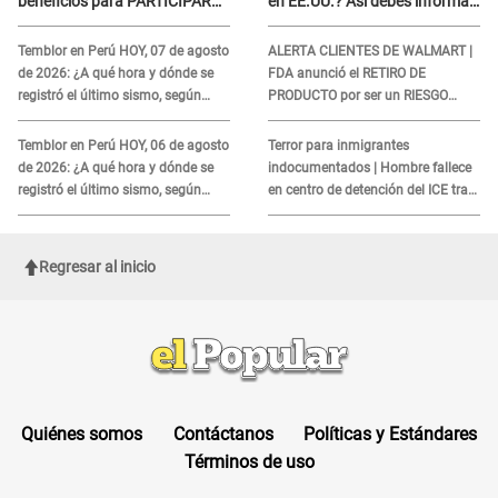
beneficios para PARTICIPAR
en EE.UU.? Así debes informar
en los Juegos Panamericanos
sobre su muerte para EVITAR
COBROS
Temblor en Perú HOY, 07 de agosto
ALERTA CLIENTES DE WALMART |
de 2026: ¿A qué hora y dónde se
FDA anunció el RETIRO DE
registró el último sismo, según
PRODUCTO por ser un RIESGO
IGP?
MORTAL para consumidores: ¿Cuál
es?
Temblor en Perú HOY, 06 de agosto
Terror para inmigrantes
de 2026: ¿A qué hora y dónde se
indocumentados | Hombre fallece
registró el último sismo, según
en centro de detención del ICE tras
IGP?
sufrir una "emergencia médica"
Regresar al inicio
Quiénes somos
Contáctanos
Políticas y Estándares
Términos de uso