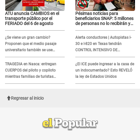
ATU anuncia CAMBIOS en el
Pésimas noticias para
transporte público por el
beneficiarios SNAP: 5 millones
FERIADO del 6 de agosto
de personas no lo recibirán y
ESTOS INMIGRANTES ya no
califican
¿Se viene un gran cambio?
Alerta conductores | Autopistas I-
Proponen que el medio pasaje
30 e I-820 en Texas tendrán
universitario también se use
CONTROL INTENSIVO DE
sábados, domingos y feriados
SEGURIDAD: Estas serán las
HORAS CRÍTICAS
TRAGEDIA en Nasca: entregan
¿El ICE puede ingresar a la casa de
CUERPOS del piloto y copiloto
un indocumentado? Esto REVELÓ
mientras familias de turistas
la ley de Estados Unidos
esperan identificación
Regresar al inicio