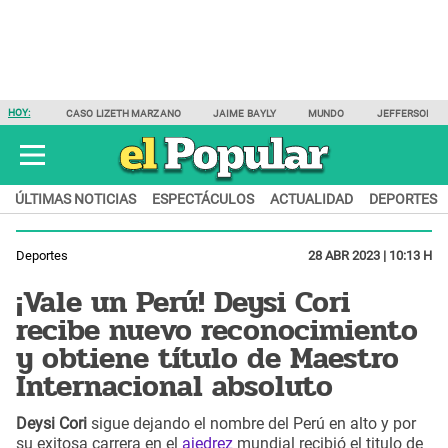
HOY:
CASO LIZETH MARZANO
JAIME BAYLY
MUNDO
JEFFERSON F
ÚLTIMAS NOTICIAS
ESPECTÁCULOS
ACTUALIDAD
DEPORTES
Deportes
28 ABR 2023 | 10:13 H
¡Vale un Perú! Deysi Cori
recibe nuevo reconocimiento
y obtiene título de Maestro
Internacional absoluto
Deysi Cori
sigue dejando el nombre del Perú en alto y por
su exitosa carrera en el
ajedrez
mundial recibió el titulo de