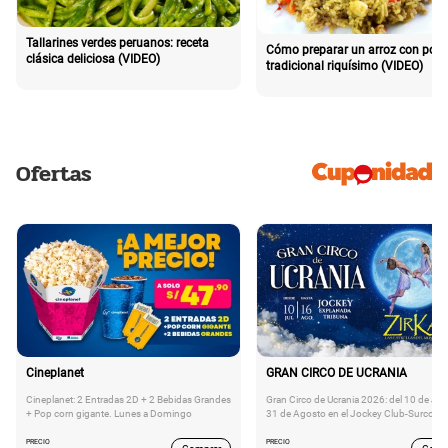
Tallarines verdes peruanos: receta
Cómo preparar un arroz con poll
clásica deliciosa (VIDEO)
tradicional riquísimo (VIDEO)
Ofertas
Cineplanet
GRAN CIRCO DE UCRANIA
Cineplanet: 2 Entradas 2D + 2 Bebidas Grandes
Gran Circo de Ucrania 2026: del 10 de Juli
+ Pop corn gigante. Lunes a Domingo
31 de Agosto en el Jockey Club-Surco
PRECIO
PRECIO