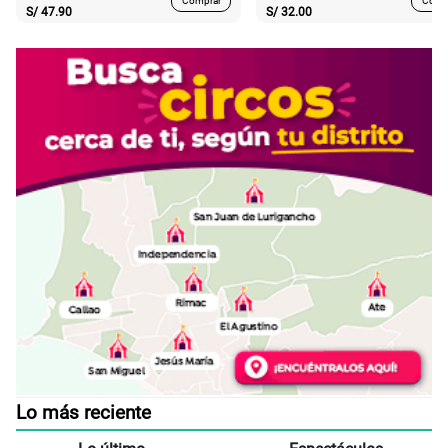
Comprar
Comp
S/
47.90
S/
32.00
Lo más reciente