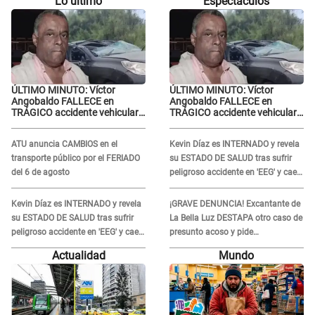
Lo último
Espectáculos
ÚLTIMO MINUTO: Víctor
ÚLTIMO MINUTO: Víctor
Angobaldo FALLECE en
Angobaldo FALLECE en
TRÁGICO accidente vehicular
TRÁGICO accidente vehicular
en Cañete y Patricia Alquinta
en Cañete y Patricia Alquinta
lo confirma
lo confirma
ATU anuncia CAMBIOS en el
Kevin Díaz es INTERNADO y revela
transporte público por el FERIADO
su ESTADO DE SALUD tras sufrir
del 6 de agosto
peligroso accidente en 'EEG' y caer
desde altura de ocho metros
Kevin Díaz es INTERNADO y revela
¡GRAVE DENUNCIA! Excantante de
su ESTADO DE SALUD tras sufrir
La Bella Luz DESTAPA otro caso de
peligroso accidente en 'EEG' y caer
presunto acoso y pide
desde altura de ocho metros
PROTECCIÓN por temor a
Actualidad
Mundo
represalias: "Yo siempre..."