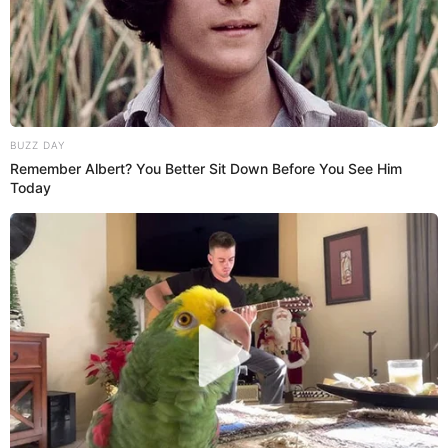
SOBRE EL AUTOR:
DEPORTES EL
POPULAR
Somos el mejor equipo deportivo en busca de las últimas
noticias del fútbol peruano e internacional. Hacemos
coberturas de partidos e incidencias de los goles de la
Selección Peruana en las Eliminatorias Qatar 2022 y más
eventos deportivos.