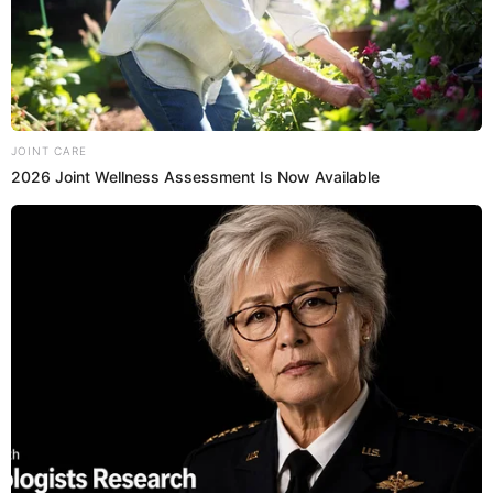
En el mercado de marcador exacto, el 1-0 a favor del
cuadro madridista es el resultado más probable con cuota
de 6.60; seguido del empate 1-1, que paga 7 veces la
apuesta. En tanto, la victoria 0-1 del Chelsea multiplica la
jugada hasta 13 veces.
Por otra parte, Karim Benzema es el jugador con mayor
probabilidad de anotar en cualquier momento, con cuota
de 1.96; en cambio, su socio en ofensiva, Vinícius Junior,
paga 3.14. Por parte del Chelsea, las cartas de gol son
Pierre Aubameyang, con cuota de 4.25; seguido de Kai
Havertz y Joao Félix, quienes pagan 4.50 cada uno.