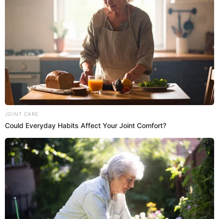
cuartos de final (Sus números)
Como se recuerda, en el último encuentro entre ambos
equipos disputado en el Santiago Bernabéu, Chelsea logró
imponerse 2-3; sin embargo, el Madrid devolvió el golpe en
Inglaterra y pasó a la siguiente ronda. En el global,
“merengues” y “blues” se han enfrentado en 9 encuentros
oficiales, con un saldo de 4 triunfos para Chelsea, 3
victorias para el Madrid y 2 empates.