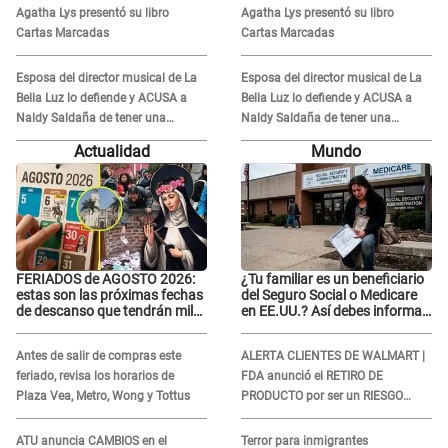
VIDEOS: "No hay necesidad de
VIDEOS: "No hay necesidad de
Agatha Lys presentó su libro
Agatha Lys presentó su libro
grabar"
grabar"
Cartas Marcadas
Cartas Marcadas
Esposa del director musical de La
Esposa del director musical de La
Bella Luz lo defiende y ACUSA a
Bella Luz lo defiende y ACUSA a
Naldy Saldaña de tener una
Naldy Saldaña de tener una
relación con él y otros integrantes
relación con él y otros integrantes
Actualidad
Mundo
FERIADOS de AGOSTO 2026:
¿Tu familiar es un beneficiario
estas son las próximas fechas
del Seguro Social o Medicare
de descanso que tendrán miles
en EE.UU.? Así debes informar
de peruanos
sobre su muerte para EVITAR
COBROS
Antes de salir de compras este
ALERTA CLIENTES DE WALMART |
feriado, revisa los horarios de
FDA anunció el RETIRO DE
Plaza Vea, Metro, Wong y Tottus
PRODUCTO por ser un RIESGO
MORTAL para consumidores: ¿Cuál
es?
ATU anuncia CAMBIOS en el
Terror para inmigrantes