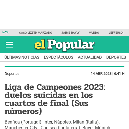
HOY:
CASO LIZETH MARZANO
JAIME BAYLY
MUNDO
JEFFERSON F
ÚLTIMAS NOTICIAS
ESPECTÁCULOS
ACTUALIDAD
DEPORTES
Deportes
14 ABR 2023 | 6:41 H
Liga de Campeones 2023:
duelos suicidas en los
cuartos de final (Sus
números)
Benfica (Portugal), Inter, Nápoles, Milan (Italia),
Manchester City , Chelsea (Inglaterra), Bayer Múnich