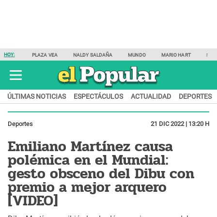
HOY:
PLAZA VEA
NALDY SALDAÑA
MUNDO
MARIO HART
SAM
ÚLTIMAS NOTICIAS
ESPECTÁCULOS
ACTUALIDAD
DEPORTES
Deportes
21 DIC 2022 | 13:20 H
Emiliano Martínez causa
polémica en el Mundial:
gesto obsceno del Dibu con
premio a mejor arquero
[VIDEO]