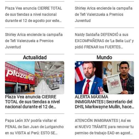
RENUNCIA A SU PODCAST
RENUNCIA A SU PODCAST
Plaza Vea anuncia CIERRE TOTAL
Shirley Arica enciende la campaña
de sus tiendas a nivel nacional
de Tefi Valenzuela a Premios
durante el 12 de agosto por este
Juventud
MOTIVO
Shirley Arica enciende la campaña
Naldy Saldaña DEFENDIÓ a sus
de Tefi Valenzuela a Premios
EXCOMPAÑERAS de 'La Bella Luz' y
Juventud
pidió FRENAR los FUERTES
ATAQUES en redes: “Aquí el único
Actualidad
Mundo
culpable...”
Plaza Vea anuncia CIERRE
ALERTA MÁXIMA
TOTAL de sus tiendas a nivel
INMIGRANTES | Secretario del
nacional durante el 12 de
DHS, Markwayne Mullin, hace
agosto por este MOTIVO
alarmante declaración: "Ahora
vamos por ellos"
Papa León XIV podría visitar el
ATENCIÓN INMIGRANTES | Así es
PENAL de San Juan de Lurigancho
el NUEVO TRÁMITE para renovar tu
en su VISITA al Perú: ESTO SE
permiso de trabajo EAD en agosto