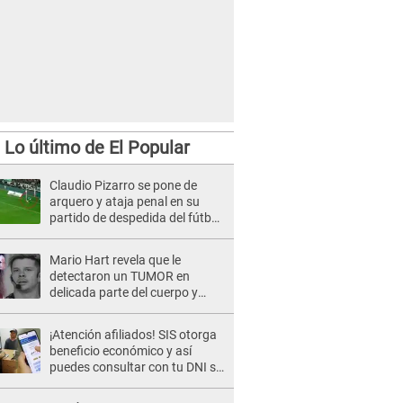
Lo último de El Popular
Claudio Pizarro se pone de
arquero y ataja penal en su
partido de despedida del fútbol
en el Weserstadion [VIDEO]
Mario Hart revela que le
detectaron un TUMOR en
delicada parte del cuerpo y
expone diagnóstico: "Dolores
muy fuertes..."
¡Atención afiliados! SIS otorga
beneficio económico y así
puedes consultar con tu DNI si
te corresponde