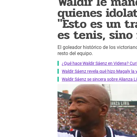
Waldir le man
quienes idola
"Esto es un tr
es tenis, sino
El goleador histórico de los victorian
resto del equipo.
¿Qué hace Waldir Sáenz en Videna? Curio
Waldir Sáenz revela qué hizo Magaly la 
Waldir Sáenz se sincera sobre Alianza L