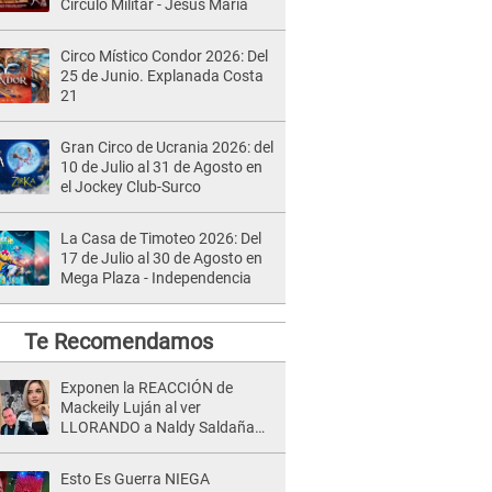
Círculo Militar - Jesús María
Circo Místico Condor 2026: Del
25 de Junio. Explanada Costa
21
Gran Circo de Ucrania 2026: del
10 de Julio al 31 de Agosto en
el Jockey Club-Surco
La Casa de Timoteo 2026: Del
17 de Julio al 30 de Agosto en
Mega Plaza - Independencia
Te Recomendamos
Exponen la REACCIÓN de
Mackeily Luján al ver
LLORANDO a Naldy Saldaña
tras AGRESIÓN de director de
'La Bella Luz': Esto hizo
Esto Es Guerra NIEGA