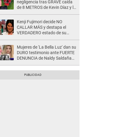
negligencia tras GRAVE caída
de 8 METROS de Kevin Díaz y lo
SEÑALAN: "No adoptó la
postura correcta"
Kenji Fujimori decide NO
CALLAR MÁS y destapa el
VERDADERO estado de su
relación familiar con Keiko
Fujimori: "Mi familia es Érika, mi
Mujeres de 'La Bella Luz' dan su
suegra..."
DURO testimonio ante FUERTE
DENUNCIA de Naldy Saldaña
contra director: "Cualquier
acusación de apañamiento..."