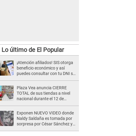
Lo último de El Popular
¡Atención afiliados! SIS otorga
beneficio económico y así
puedes consultar con tu DNI si
te corresponde
Plaza Vea anuncia CIERRE
TOTAL de sus tiendas a nivel
nacional durante el 12 de
agosto por este MOTIVO
Exponen NUEVO VIDEO donde
Naldy Saldaña es tomada por
sorpresa por César Sánchez y
ella evidencia su REACCIÓN: Le
agarró la mano