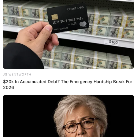
Juan Carlos Oblitas sobre el caso
Byron Castillo: “Podría ser que Chile
nos termine favoreciendo”
En una entrevista de unas semanas atrás, antes del
repechaje con Australia, Juan Carlos Oblitas concedió una
entrevista con La Tercera de Chile y dejó una frase
interesante en torno a cómo ve el caso Byron Castillo y si
cree que Perú le puede sacar provecho para el pasaje
directo al Mundial Qatar 2022.