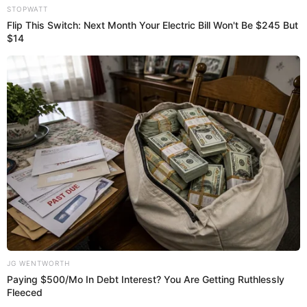
Bryron Castillo manda mensaje de
paz
Tras la polémica de una supuesta falsedad de su
nacionalidad de Bryron Castillo y que desde la Asociación
Nacional de Fútbol Profesional (ANFP) de Chile, inició una
demanda contra el futbolista de la "Tri", más bién él
mediante un programa deportivo, envio un mensaje para
aliviar las tensiones sobre este tema.
"A pesar de todo se les quiere y hay personas chilenas que
me han escrito muy bien a decirme cosas buenas (...) No
hay rencor de nada con Chile, mi corazón está limpio y
tranquilo", dijo.