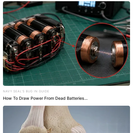
PUEDES VER:
Byron Castillo: ¿Colombiano o ecuatoriano? Conoce cuál es
la nacionalidad real del futbolista
Abogado de Chile agotará todas las
instancias tras fallo de la FIFA
El abogado de la selección de Chile,
Eduardo Carlezzo
, dio
una conferencia de prensa luego de que se conociera
el
fallo de la FIFA a favor de Ecuador
en el cual desestima su
denuncia para pedir los puntos y clasificar al
Mundial