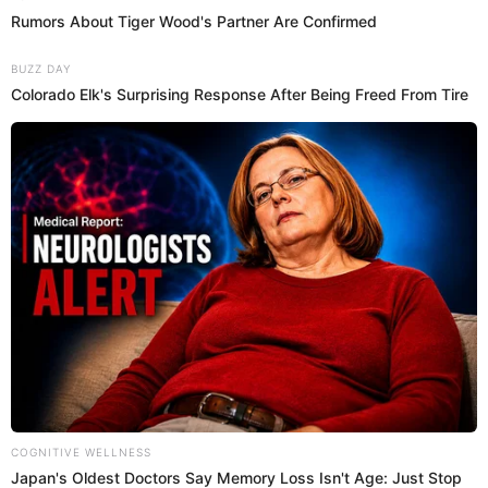
La información del periodista colombiano sobre la apelación que habría
presentado la selección peruana. / FUENTE: Twitter.
De momento, la Federación Peruana de Fútbol no se ha
pronunciado sobre la información que dio Londoño ni
tampoco usó la cuenta de la selección peruana para
afirmar o desmentir. No obstante, se recuerda que desde la
FPF se había dicho que no iban a involucrarse en el caso
Byron Castillo luego que la misma FIFA mencionó a Perú
en el conflicto entre Ecuador y Chile.
FIFA y la vez que involucró a Perú en
el caso Byron Castillo
La máxima entidad del fútbol hizo partícipe a la selección