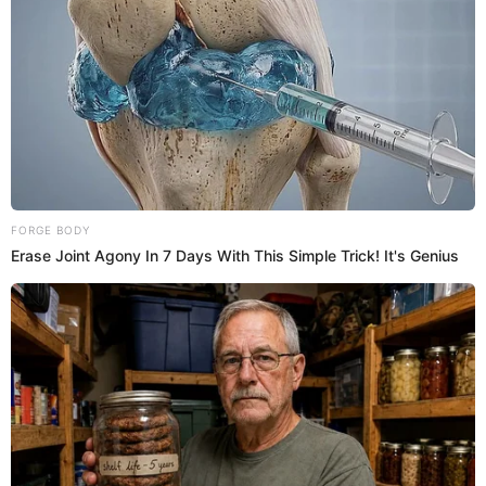
Qatar 2022
. Y es que en el país vecino del sur no han
quedado nada contentos con
el veredicto del ente máximo
del fútbol
.
Es así que la defensa de
Chile
aseguró que
agotaran todas
las instancias como el TAS
. Según dijo las pruebas son
demasiadas y no se pueden desestimar así de fácil por lo
que buscarán documentos nuevos para recogerlos y
presentarlos. Ademas, tildó el caso de "muy grave" a tan
solo 6 meses del inicio de la Copa del Mundo.
“La cantidad de pruebas que llevamos es demasiada, lo
que faltaría para
FIFA
es una confesión del jugador, eso no
lo podemos obtener. “Vamos a seguir investigando y
recoger más evidencias. Estamos muy seguros que el
jugador nació en Tumaco y que el caso es muy grave”,
sentenció.