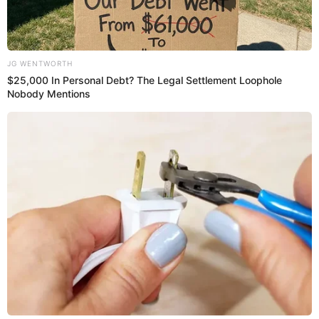
“Podría ser que Chile termine favoreciendo a Perú. Sí, es
una posibilidad. Esperaría que Perú vaya directo al cuarto
lugar. En realidad, lo esperable es que el fallo sea lo más
rápido posible. No es lo ideal, deportivamente hablando,
pero no puedo ser cínico. Ojo. No olvidemos que en la
anterior eliminatoria pasó lo de Bolivia. Por eso, lo mejor
en este momento es esperar con cautela a ver el fallo final
que, insisto, ojalá que sea rápido. (…) No podemos pensar
en otra cosa. Si la FIFA falla antes, veremos, pero nosotros
seguimos con nuestra planificación inicial”, dijo en mayo
último.
PUESDES VER:
Paco Bazán denuncia EN VIVO que jugador de la selección
lo apretó para callarlo: “Me llamó para parcharme”