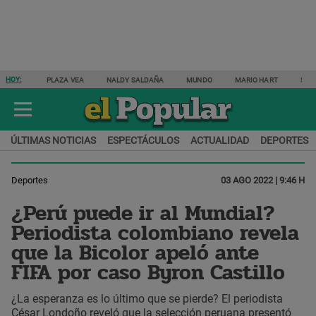
HOY:
PLAZA VEA
NALDY SALDAÑA
MUNDO
MARIO HART
SAM
ÚLTIMAS NOTICIAS
ESPECTÁCULOS
ACTUALIDAD
DEPORTES
Deportes
03 AGO 2022 | 9:46 H
¿Perú puede ir al Mundial?
Periodista colombiano revela
que la Bicolor apeló ante
FIFA por caso Byron Castillo
¿La esperanza es lo último que se pierde? El periodista
César Londoño reveló que la selección peruana presentó