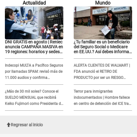
Actualidad
Mundo
"Me quedé asustada, en shock"
DNI GRATIS en agosto | Reniec
¿Tu familiar es un beneficiario
anuncia CAMPAÑA MASIVA en
del Seguro Social o Medicare
19 regiones: horarios y sedes
en EE.UU.? Así debes informar
oficiales
sobre su muerte para EVITAR
COBROS
Indecopi MULTA a Pacífico Seguros
ALERTA CLIENTES DE WALMART |
por llamadas SPAM: revisó más de
FDA anunció el RETIRO DE
11.000 audios y confirma
PRODUCTO por ser un RIESGO
SANCIÓN
MORTAL para consumidores: ¿Cuál
es?
¿Más de 30 mil soles? Conoce el
Terror para inmigrantes
SUELDO MENSUAL que recibirá
indocumentados | Hombre fallece
Keiko Fujimori como Presidenta de
en centro de detención del ICE tras
la República
sufrir una "emergencia médica"
Regresar al inicio