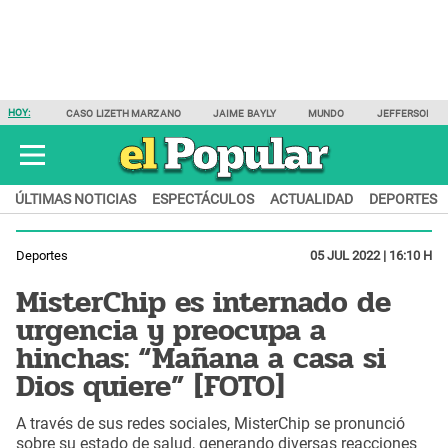
HOY:
CASO LIZETH MARZANO
JAIME BAYLY
MUNDO
JEFFERSON F
ÚLTIMAS NOTICIAS
ESPECTÁCULOS
ACTUALIDAD
DEPORTES
Deportes
05 JUL 2022 | 16:10 H
MisterChip es internado de
urgencia y preocupa a
hinchas: “Mañana a casa si
Dios quiere” [FOTO]
A través de sus redes sociales, MisterChip se pronunció
sobre su estado de salud, generando diversas reacciones