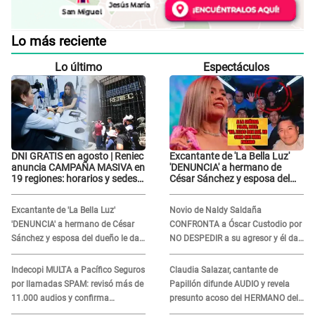
Lo más reciente
Lo último
Espectáculos
DNI GRATIS en agosto | Reniec
Excantante de 'La Bella Luz'
anuncia CAMPAÑA MASIVA en
'DENUNCIA' a hermano de
19 regiones: horarios y sedes
César Sánchez y esposa del
oficiales
dueño le da INDIGNANTE
respuesta: "Ellos son así,
Excantante de 'La Bella Luz'
Novio de Naldy Saldaña
tranquila"
'DENUNCIA' a hermano de César
CONFRONTA a Óscar Custodio por
Sánchez y esposa del dueño le da
NO DESPEDIR a su agresor y él da
INDIGNANTE respuesta: "Ellos son
INDIGNANTE respuesta: "Nadie me
así, tranquila"
dice qué hacer"
Indecopi MULTA a Pacífico Seguros
Claudia Salazar, cantante de
por llamadas SPAM: revisó más de
Papillón difunde AUDIO y revela
11.000 audios y confirma
presunto acoso del HERMANO del
SANCIÓN
director musical de La Bella Luz: