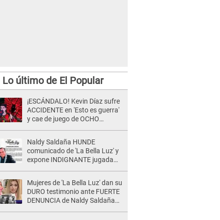
Lo último de El Popular
¡ESCÁNDALO! Kevin Díaz sufre
ACCIDENTE en 'Esto es guerra'
y cae de juego de OCHO
METROS de altura: "La
colchoneta se rompe..."
Naldy Saldaña HUNDE
comunicado de 'La Bella Luz' y
expone INDIGNANTE jugada
para DEFENDER a director:
"Que he tenido algo..."
Mujeres de 'La Bella Luz' dan su
DURO testimonio ante FUERTE
DENUNCIA de Naldy Saldaña
contra director: "Cualquier
acusación de apañamiento..."