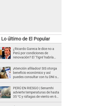
Lo último de El Popular
¿Ricardo Gareca le dice no a
Perú por condiciones de
renovación? El ‘Tigre’ habría
cancelado reunión con FPF
¡Atención afiliados! SIS otorga
beneficio económico y así
puedes consultar con tu DNI si
te corresponde
PERÚ EN RIESGO | Senamhi
advierte temperaturas de hasta
35 °C y ráfagas de viento en 6
regiones del país