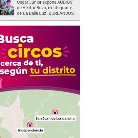
Óscar Junior expone AUDIOS
de Héctor Boza, exintegrante
de 'La Bella Luz', BURLÁNDOSE
de Anely Dávila tras acusarlo
de maltrato: "Grábame..."