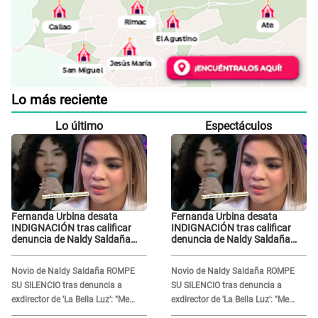
Lo más reciente
Lo último
Espectáculos
Fernanda Urbina desata
Fernanda Urbina desata
INDIGNACIÓN tras calificar
INDIGNACIÓN tras calificar
denuncia de Naldy Saldaña
denuncia de Naldy Saldaña
como 'acto bochornoso': "No
como 'acto bochornoso': "No
es justo atacar a otra mujer"
es justo atacar a otra mujer"
Novio de Naldy Saldaña ROMPE
Novio de Naldy Saldaña ROMPE
SU SILENCIO tras denuncia a
SU SILENCIO tras denuncia a
exdirector de 'La Bella Luz': "Me
exdirector de 'La Bella Luz': "Me
basta con que ella esté bien"
basta con que ella esté bien"