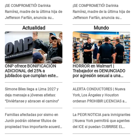
¡SE COMPROMETIÓ! Darinka
¡SE COMPROMETIÓ! Darinka
Ramírez, madre de la última hija de
Ramírez, madre de la última hija de
Jefferson Farfán, anuncia su
Jefferson Farfán, anuncia su
compromiso: "Sí, para siempre"
compromiso: "Sí, para siempre"
Actualidad
Mundo
ONP ofrece BONIFICACIÓN
HORROR en Walmart |
ADICIONAL del 25% a
Trabajador es DENUNCIADO
jubilados que cumplan este
por agresión sexual a una
REQUISITO: revisa si accedes
cliente y su respuesta
aquí
INDIGNÓ A TODOS
Simone Biles llega a Lima 2027 y
ALERTA CONDUCTORES | Nueva
deja mensaje a jóvenes atletas:
York, Los Ángeles y Houston
“Diviértanse y abracen el camino”
ordenan PROHIBIR LICENCIAS a
quienes no presenten ESTE
DOCUMENTO
Familias afectadas por sismo en
La PEOR NOTICIA para inmigrantes
Junín podrán obtener títulos de
| Nueva York permitirá que agentes
propiedad tras importante acuerdo
del ICE si puedan CUBRIRSE EL
de Cofopri
ROSTRO