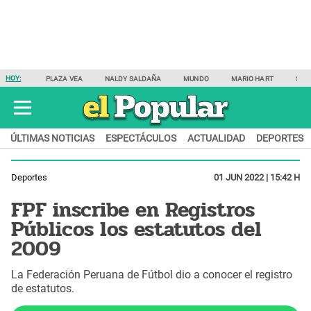
HOY:
PLAZA VEA
NALDY SALDAÑA
MUNDO
MARIO HART
SAM
ÚLTIMAS NOTICIAS
ESPECTÁCULOS
ACTUALIDAD
DEPORTES
Deportes
01 JUN 2022 | 15:42 H
FPF inscribe en Registros
Públicos los estatutos del
2009
La Federación Peruana de Fútbol dio a conocer el registro
de estatutos.