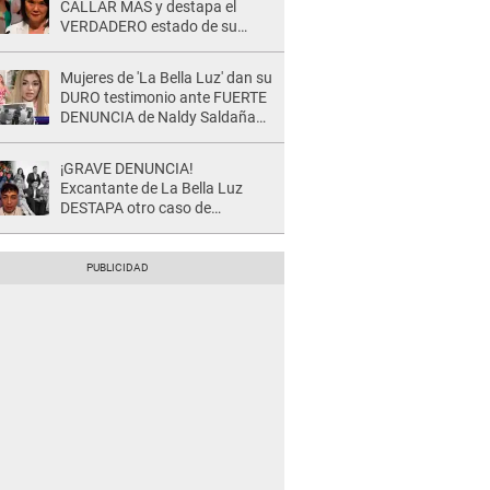
CALLAR MÁS y destapa el
VERDADERO estado de su
relación familiar con Keiko
Fujimori: "Mi familia es Érika, mi
Mujeres de 'La Bella Luz' dan su
suegra..."
DURO testimonio ante FUERTE
DENUNCIA de Naldy Saldaña
contra director: "Cualquier
acusación de apañamiento..."
¡GRAVE DENUNCIA!
Excantante de La Bella Luz
DESTAPA otro caso de
presunto acoso y pide
PROTECCIÓN por temor a
represalias: "Yo siempre..."