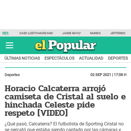
HOY:
CASO LIZETH MARZANO
JAIME BAYLY
MUNDO
JEFFERSON F
ÚLTIMAS NOTICIAS
ESPECTÁCULOS
ACTUALIDAD
DEPORTES
Deportes
02 SEP 2021 | 17:08 H
Horacio Calcaterra arrojó
camiseta de Cristal al suelo e
hinchada Celeste pide
respeto [VIDEO]
¿Qué pasó, Calcaterra? El futbolista de Sporting Cristal no
se percató que estaba siendo captado por las cámaras y