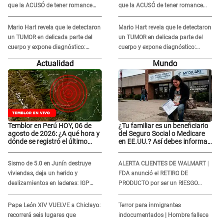
que la ACUSÓ de tener romance
que la ACUSÓ de tener romance
con él: "Muy triste..."
con él: "Muy triste..."
Mario Hart revela que le detectaron
Mario Hart revela que le detectaron
un TUMOR en delicada parte del
un TUMOR en delicada parte del
cuerpo y expone diagnóstico:
cuerpo y expone diagnóstico:
"Dolores muy fuertes..."
"Dolores muy fuertes..."
Actualidad
Mundo
Temblor en Perú HOY, 06 de
¿Tu familiar es un beneficiario
agosto de 2026: ¿A qué hora y
del Seguro Social o Medicare
dónde se registró el último
en EE.UU.? Así debes informar
sismo, según IGP?
sobre su muerte para EVITAR
COBROS
Sismo de 5.0 en Junín destruye
ALERTA CLIENTES DE WALMART |
viviendas, deja un herido y
FDA anunció el RETIRO DE
deslizamientos en laderas: IGP
PRODUCTO por ser un RIESGO
alerta sobre posibles réplicas
MORTAL para consumidores: ¿Cuál
es?
Papa León XIV VUELVE a Chiclayo:
Terror para inmigrantes
recorrerá seis lugares que
indocumentados | Hombre fallece