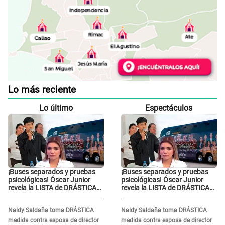
Lo más reciente
Lo último
Espectáculos
¡Buses separados y pruebas
¡Buses separados y pruebas
psicológicas! Óscar Junior
psicológicas! Óscar Junior
revela la LISTA de DRÁSTICAS
revela la LISTA de DRÁSTICAS
medidas para prevenir acoso
medidas para prevenir acoso
en 'La Bella Luz' tras caso
en 'La Bella Luz' tras caso
Naldy Saldaña toma DRÁSTICA
Naldy Saldaña toma DRÁSTICA
Naldy Saldaña
Naldy Saldaña
medida contra esposa de director
medida contra esposa de director