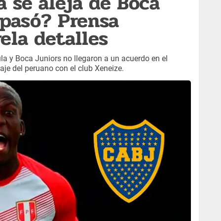
a se aleja de Boca
 pasó? Prensa
ela detalles
la y Boca Juniors no llegaron a un acuerdo en el
chaje del peruano con el club Xeneize.