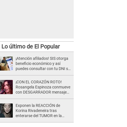
Lo último de El Popular
¡Atención afiliados! SIS otorga
beneficio económico y así
puedes consultar con tu DNI si
te corresponde
¡CON EL CORAZÓN ROTO!
Rosangela Espinoza conmueve
con DESGARRADOR mensaje
tras terrible pérdida: "Descansa
en paz..."
Exponen la REACCIÓN de
Korina Rivadeneira tras
enterarse del TUMOR en la
cabeza de Mario Hart: "Ella
estaba muy..."