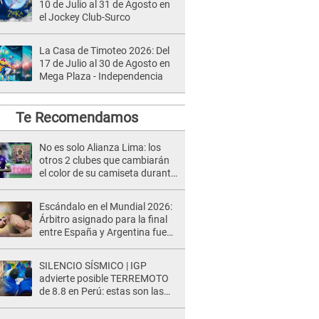
10 de Julio al 31 de Agosto en
el Jockey Club-Surco
La Casa de Timoteo 2026: Del
17 de Julio al 30 de Agosto en
Mega Plaza - Independencia
Te Recomendamos
No es solo Alianza Lima: los
otros 2 clubes que cambiarán
el color de su camiseta durante
el mes morado
Escándalo en el Mundial 2026:
Árbitro asignado para la final
entre España y Argentina fue
DETENIDO por tráfico de armas
y narcotráfico
SILENCIO SÍSMICO | IGP
advierte posible TERREMOTO
de 8.8 en Perú: estas son las
zonas más expuestas