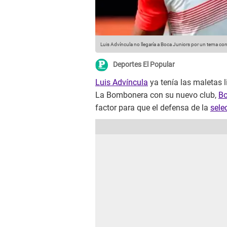
Luis Advíncula no llegaría a Boca Juniors por un tema con
Deportes El Popular
Luis Advíncula
ya tenía las maletas 
La Bombonera con su nuevo club,
Bo
factor para que el defensa de la
sele