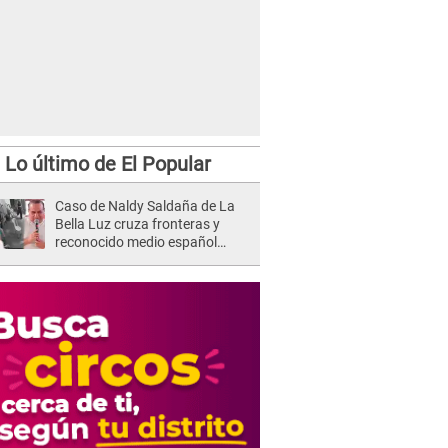
Lo último de El Popular
Caso de Naldy Saldaña de La
Bella Luz cruza fronteras y
reconocido medio español
difunde INDIGNANTE video: "Un
hombre semicalvo que le dobla
la edad"