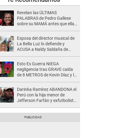
Revelan las ÚLTIMAS
PALABRAS de Pedro Gallese
sobre su MAMÁ antes que ella
FALLEZCA: "Él se me acercó..."
Esposa del director musical de
La Bella Luz lo defiende y
ACUSA a Naldy Saldaña de
tener una relación con él y
otros integrantes
Esto Es Guerra NIEGA
negligencia tras GRAVE caída
de 8 METROS de Kevin Díaz y lo
SEÑALAN: "No adoptó la
postura correcta"
Darinka Ramírez ABANDONA el
Perú con la hija menor de
Jefferson Farfán y exfutbolista
REACCIONA: "A ti que..."