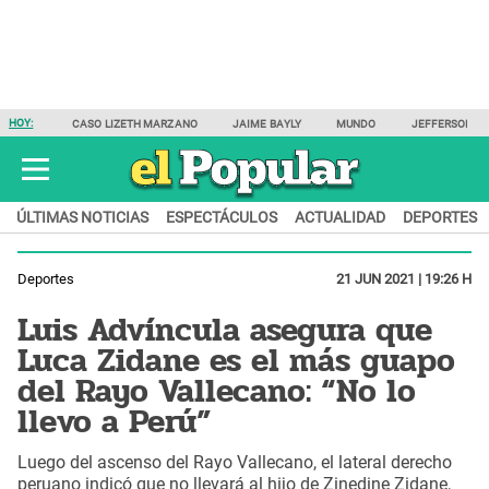
HOY:
CASO LIZETH MARZANO
JAIME BAYLY
MUNDO
JEFFERSON F
ÚLTIMAS NOTICIAS
ESPECTÁCULOS
ACTUALIDAD
DEPORTES
Deportes
21 JUN 2021 | 19:26 H
Luis Advíncula asegura que
Luca Zidane es el más guapo
del Rayo Vallecano: “No lo
llevo a Perú”
Luego del ascenso del Rayo Vallecano, el lateral derecho
peruano indicó que no llevará al hijo de Zinedine Zidane,