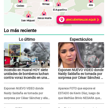
Lo más reciente
Lo último
Espectáculos
Incendio en Huaral HOY: siete
Exponen NUEVO VIDEO donde
unidades de bomberos luchan
Naldy Saldaña es tomada por
contra voraz incendio en una
sorpresa por César Sánchez y
ferretería
ella evidencia su REACCIÓN:
Le agarró la mano
Exponen NUEVO VIDEO donde
Aparece FOTO que expone el
Naldy Saldaña es tomada por
ESTADO de Kevin Díaz, luego de
sorpresa por César Sánchez y ella
que Mathías Brivio NEGARA que
evidencia su REACCIÓN: Le agarró
fue un accidente: Lleva collarín
la mano