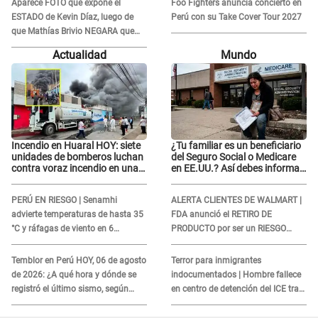
Aparece FOTO que expone el
Foo Fighters anuncia concierto en
ESTADO de Kevin Díaz, luego de
Perú con su Take Cover Tour 2027
que Mathías Brivio NEGARA que
fue un accidente: Lleva collarín
Actualidad
Mundo
Incendio en Huaral HOY: siete
¿Tu familiar es un beneficiario
unidades de bomberos luchan
del Seguro Social o Medicare
contra voraz incendio en una
en EE.UU.? Así debes informar
ferretería
sobre su muerte para EVITAR
COBROS
PERÚ EN RIESGO | Senamhi
ALERTA CLIENTES DE WALMART |
advierte temperaturas de hasta 35
FDA anunció el RETIRO DE
°C y ráfagas de viento en 6
PRODUCTO por ser un RIESGO
regiones del país
MORTAL para consumidores: ¿Cuál
es?
Temblor en Perú HOY, 06 de agosto
Terror para inmigrantes
de 2026: ¿A qué hora y dónde se
indocumentados | Hombre fallece
registró el último sismo, según
en centro de detención del ICE tras
IGP?
sufrir una "emergencia médica"