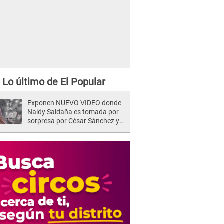
Lo último de El Popular
Exponen NUEVO VIDEO donde
Naldy Saldaña es tomada por
sorpresa por César Sánchez y
ella evidencia su REACCIÓN: Le
agarró la mano