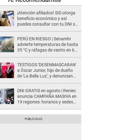
¡Atención afiliados! SIS otorga
beneficio económico y así
puedes consultar con tu DNI si
te corresponde
PERÚ EN RIESGO | Senamhi
advierte temperaturas de hasta
35 °C y ráfagas de viento en 6
regiones del país
TESTIGOS 'DESENMASCARAN'
a Óscar Junior, hijo de dueño
de 'La Bella Luz', y denuncian
maltratos en la orquesta: "Los
humilla..."
DNI GRATIS en agosto | Reniec
anuncia CAMPAÑA MASIVA en
19 regiones: horarios y sedes
oficiales