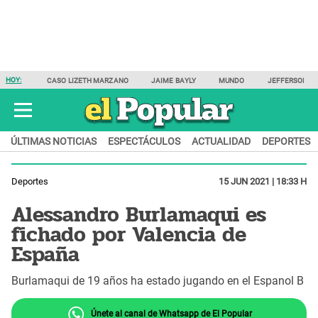
HOY:
CASO LIZETH MARZANO
JAIME BAYLY
MUNDO
JEFFERSON F
ÚLTIMAS NOTICIAS
ESPECTÁCULOS
ACTUALIDAD
DEPORTES
Deportes
15 JUN 2021 | 18:33 H
Alessandro Burlamaqui es
fichado por Valencia de
España
Burlamaqui de 19 años ha estado jugando en el Espanol B
Únete al canal de Whatsapp de El Popular