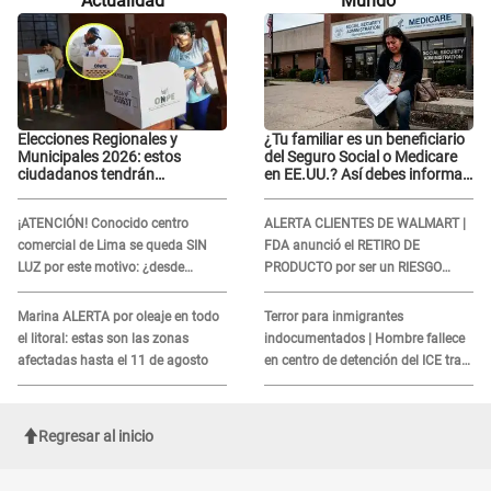
Actualidad
Mundo
la mano
Elecciones Regionales y
¿Tu familiar es un beneficiario
Municipales 2026: estos
del Seguro Social o Medicare
ciudadanos tendrán
en EE.UU.? Así debes informar
PRIORIDAD para votar el 4 de
sobre su muerte para EVITAR
octubre
COBROS
¡ATENCIÓN! Conocido centro
ALERTA CLIENTES DE WALMART |
comercial de Lima se queda SIN
FDA anunció el RETIRO DE
LUZ por este motivo: ¿desde
PRODUCTO por ser un RIESGO
cuándo atenderá?
MORTAL para consumidores: ¿Cuál
es?
Marina ALERTA por oleaje en todo
Terror para inmigrantes
el litoral: estas son las zonas
indocumentados | Hombre fallece
afectadas hasta el 11 de agosto
en centro de detención del ICE tras
sufrir una "emergencia médica"
Regresar al inicio