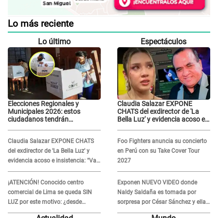
Lo más reciente
Lo último
Espectáculos
Elecciones Regionales y
Claudia Salazar EXPONE
Municipales 2026: estos
CHATS del exdirector de 'La
ciudadanos tendrán
Bella Luz' y evidencia acoso e
PRIORIDAD para votar el 4 de
insistencia: "Vas a estar
octubre
conmigo, no pasa nada"
Claudia Salazar EXPONE CHATS
Foo Fighters anuncia su concierto
del exdirector de 'La Bella Luz' y
en Perú con su Take Cover Tour
evidencia acoso e insistencia: "Vas
2027
a estar conmigo, no pasa nada"
¡ATENCIÓN! Conocido centro
Exponen NUEVO VIDEO donde
comercial de Lima se queda SIN
Naldy Saldaña es tomada por
LUZ por este motivo: ¿desde
sorpresa por César Sánchez y ella
cuándo atenderá?
evidencia su REACCIÓN: Le agarró