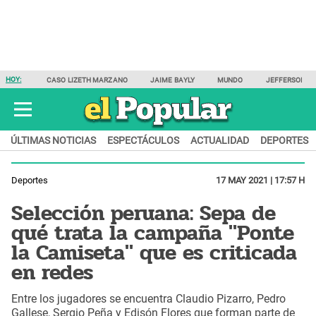
HOY:
CASO LIZETH MARZANO
JAIME BAYLY
MUNDO
JEFFERSON F
ÚLTIMAS NOTICIAS
ESPECTÁCULOS
ACTUALIDAD
DEPORTES
Deportes
17 MAY 2021 | 17:57 H
Selección peruana: Sepa de
qué trata la campaña "Ponte
la Camiseta" que es criticada
en redes
Entre los jugadores se encuentra Claudio Pizarro, Pedro
Gallese, Sergio Peña y Edisón Flores que forman parte de