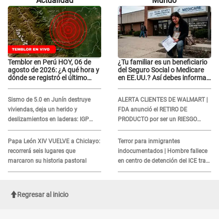
Actualidad
Mundo
comieron la lengua?"
Temblor en Perú HOY, 06 de
¿Tu familiar es un beneficiario
agosto de 2026: ¿A qué hora y
del Seguro Social o Medicare
dónde se registró el último
en EE.UU.? Así debes informar
sismo, según IGP?
sobre su muerte para EVITAR
COBROS
Sismo de 5.0 en Junín destruye
ALERTA CLIENTES DE WALMART |
viviendas, deja un herido y
FDA anunció el RETIRO DE
deslizamientos en laderas: IGP
PRODUCTO por ser un RIESGO
alerta sobre posibles réplicas
MORTAL para consumidores: ¿Cuál
es?
Papa León XIV VUELVE a Chiclayo:
Terror para inmigrantes
recorrerá seis lugares que
indocumentados | Hombre fallece
marcaron su historia pastoral
en centro de detención del ICE tras
sufrir una "emergencia médica"
Regresar al inicio