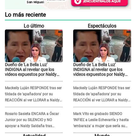
Lo más reciente
Lo último
Espectáculos
Dueño de 'La Bella Luz'
Dueño de 'La Bella Luz'
INDIGNA al revelar que los
INDIGNA al revelar que los
videos expuestos por Naldy
videos expuestos por Naldy
Saldaña pueden ser
Saldaña pueden ser
EDITADOS: "Yo tengo sus dos
EDITADOS: "Yo tengo sus dos
Mackeily Luján RESPONDE tras ser
Mackeily Luján RESPONDE tras ser
visitas..."
visitas..."
tildada de 'apañadora' por su
tildada de 'apañadora' por su
REACCIÓN al ver LLORAR a Naldy
REACCIÓN al ver LLORAR a Naldy
Saldaña tras acoso: "No sabía la
Saldaña tras acoso: "No sabía la
magnitud"
magnitud"
Rosario Sasieta ENCARA a Óscar
Mark Vito es grabado SIENDO
Junior por su SILENCIO y NO
'INFIEL' a Leslie Echevarría y hasta
apoyar a Naldy Saldaña tras
'embaraza' a mujer que sería su
denuncia en 'La Bella Luz': "¿Te
AMANTE: "¡Eres un desgraciado! "