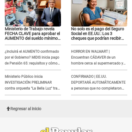
Ministerio de Trabajo revela
No solo es el pago del Seguro
FECHA CLAVE para aprobar el
Social en EE.UU.: Los 3
AUMENTO del sueldo mínimo:
cheques que podrían recibir
"Tenemos que activar..."
millones de personas en
agosto
¿Incluirá el AUMENTO confirmado
HORROR EN WALMART |
por el Gobierno? MIDIS inicia pago
Encuentran CÁDAVER de un
de Pensión 65: requisitos y cómo
hombre cerca al supermercado y
obtener el beneficio economico
esto reveló la autopsia que le
realizaron
Ministerio Público inicia
CONFIRMADO | EE.UU.
INVESTIGACIÓN PRELIMINAR
DEPORTARÁ AUTOMÁTICAMENTE
contra orquesta "La Bella Luz" tras
a personas que no completaron
DENUNCIA de Naldy Saldaña
este formulario clave
Regresar al inicio