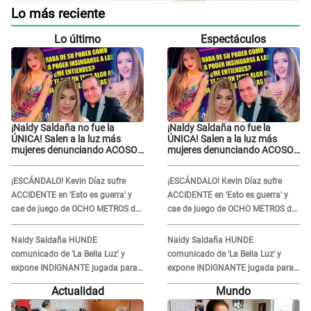
Lo más reciente
Lo último
Espectáculos
¡Naldy Saldaña no fue la
¡Naldy Saldaña no fue la
ÚNICA! Salen a la luz más
ÚNICA! Salen a la luz más
mujeres denunciando ACOSO
mujeres denunciando ACOSO
en 'La Bella Luz' por parte de
en 'La Bella Luz' por parte de
director
director
¡ESCÁNDALO! Kevin Díaz sufre
¡ESCÁNDALO! Kevin Díaz sufre
ACCIDENTE en 'Esto es guerra' y
ACCIDENTE en 'Esto es guerra' y
cae de juego de OCHO METROS de
cae de juego de OCHO METROS de
altura: "La colchoneta se rompe..."
altura: "La colchoneta se rompe..."
Naldy Saldaña HUNDE
Naldy Saldaña HUNDE
comunicado de 'La Bella Luz' y
comunicado de 'La Bella Luz' y
expone INDIGNANTE jugada para
expone INDIGNANTE jugada para
DEFENDER a director: "Que he
DEFENDER a director: "Que he
Actualidad
Mundo
tenido algo..."
tenido algo..."