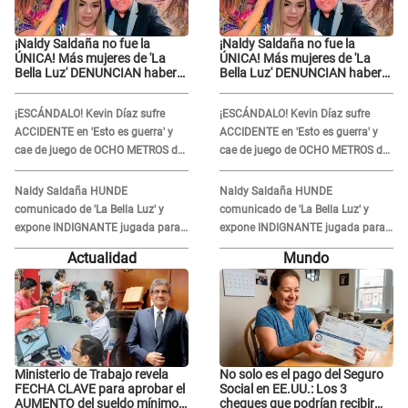
¡Naldy Saldaña no fue la
¡Naldy Saldaña no fue la
ÚNICA! Más mujeres de 'La
ÚNICA! Más mujeres de 'La
Bella Luz' DENUNCIAN haber
Bella Luz' DENUNCIAN haber
sufrido acoso por parte de
sufrido acoso por parte de
director
director
¡ESCÁNDALO! Kevin Díaz sufre
¡ESCÁNDALO! Kevin Díaz sufre
ACCIDENTE en 'Esto es guerra' y
ACCIDENTE en 'Esto es guerra' y
cae de juego de OCHO METROS de
cae de juego de OCHO METROS de
altura: "La colchoneta se rompe..."
altura: "La colchoneta se rompe..."
Naldy Saldaña HUNDE
Naldy Saldaña HUNDE
comunicado de 'La Bella Luz' y
comunicado de 'La Bella Luz' y
expone INDIGNANTE jugada para
expone INDIGNANTE jugada para
DEFENDER a director: "Que he
DEFENDER a director: "Que he
Actualidad
Mundo
tenido algo..."
tenido algo..."
Ministerio de Trabajo revela
No solo es el pago del Seguro
FECHA CLAVE para aprobar el
Social en EE.UU.: Los 3
AUMENTO del sueldo mínimo:
cheques que podrían recibir