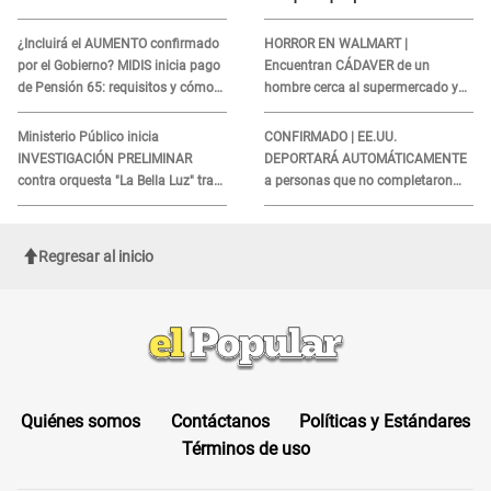
"Tenemos que activar..."
millones de personas en
agosto
¿Incluirá el AUMENTO confirmado
HORROR EN WALMART |
por el Gobierno? MIDIS inicia pago
Encuentran CÁDAVER de un
de Pensión 65: requisitos y cómo
hombre cerca al supermercado y
obtener el beneficio economico
esto reveló la autopsia que le
realizaron
Ministerio Público inicia
CONFIRMADO | EE.UU.
INVESTIGACIÓN PRELIMINAR
DEPORTARÁ AUTOMÁTICAMENTE
contra orquesta "La Bella Luz" tras
a personas que no completaron
DENUNCIA de Naldy Saldaña
este formulario clave
Regresar al inicio
Quiénes somos
Contáctanos
Políticas y Estándares
Términos de uso