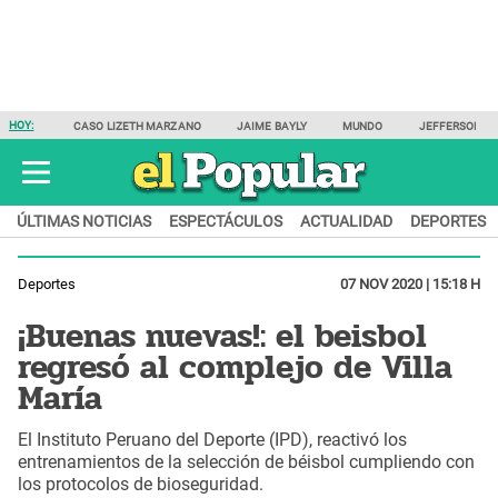
HOY:
CASO LIZETH MARZANO
JAIME BAYLY
MUNDO
JEFFERSON F
ÚLTIMAS NOTICIAS
ESPECTÁCULOS
ACTUALIDAD
DEPORTES
Deportes
07 NOV 2020 | 15:18 H
¡Buenas nuevas!: el beisbol
regresó al complejo de Villa
María
El Instituto Peruano del Deporte (IPD), reactivó los
entrenamientos de la selección de béisbol cumpliendo con
los protocolos de bioseguridad.