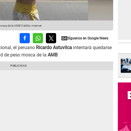
 mosca de la AMB
Crédito: Internet
cional, el peruano
Ricardo Astuvilca
intentará quedarse
ld de peso mosca de la
AMB
.