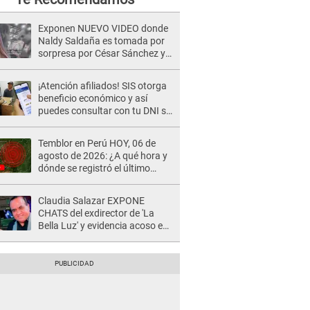
Exponen NUEVO VIDEO donde
Naldy Saldaña es tomada por
sorpresa por César Sánchez y
ella evidencia su REACCIÓN: Le
agarró la mano
¡Atención afiliados! SIS otorga
beneficio económico y así
puedes consultar con tu DNI si
te corresponde
Temblor en Perú HOY, 06 de
agosto de 2026: ¿A qué hora y
dónde se registró el último
sismo, según IGP?
Claudia Salazar EXPONE
CHATS del exdirector de 'La
Bella Luz' y evidencia acoso e
insistencia: "Vas a estar
conmigo, no pasa nada"