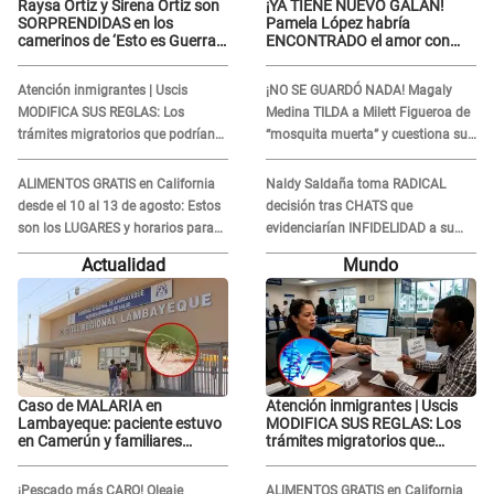
Raysa Ortiz y Sirena Ortiz son
¡YA TIENE NUEVO GALÁN!
SORPRENDIDAS en los
Pamela López habría
camerinos de ‘Esto es Guerra’
ENCONTRADO el amor con
tras FUERTE
joven empresario y Pati Lorena
ENFRENTAMIENTO con
la ECHA en VIVO
Atención inmigrantes | Uscis
¡NO SE GUARDÓ NADA! Magaly
Gabriel Moisés: “Gracias”
MODIFICA SUS REGLAS: Los
Medina TILDA a Milett Figueroa de
trámites migratorios que podrían
“mosquita muerta” y cuestiona su
necesitar tu prueba de ADN
RECONCILIACIÓN con Marcelo
Tinelli en TV argentina
ALIMENTOS GRATIS en California
Naldy Saldaña toma RADICAL
desde el 10 al 13 de agosto: Estos
decisión tras CHATS que
son los LUGARES y horarios para
evidenciarían INFIDELIDAD a su
recibir la ayuda
novio con animador de 'La Bella
Actualidad
Mundo
Luz': "Un día..."
Caso de MALARIA en
Atención inmigrantes | Uscis
Lambayeque: paciente estuvo
MODIFICA SUS REGLAS: Los
en Camerún y familiares
trámites migratorios que
denuncian demora en
podrían necesitar tu prueba de
tratamiento
ADN
¡Pescado más CARO! Oleaje
ALIMENTOS GRATIS en California