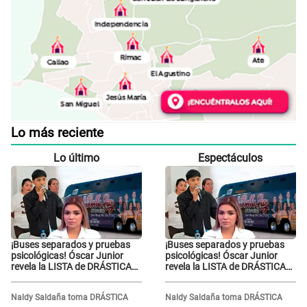
Lo más reciente
Lo último
Espectáculos
¡Buses separados y pruebas
¡Buses separados y pruebas
psicológicas! Óscar Junior
psicológicas! Óscar Junior
revela la LISTA de DRÁSTICAS
revela la LISTA de DRÁSTICAS
medidas para prevenir acoso
medidas para prevenir acoso
en 'La Bella Luz' tras caso
en 'La Bella Luz' tras caso
Naldy Saldaña toma DRÁSTICA
Naldy Saldaña toma DRÁSTICA
Naldy Saldaña
Naldy Saldaña