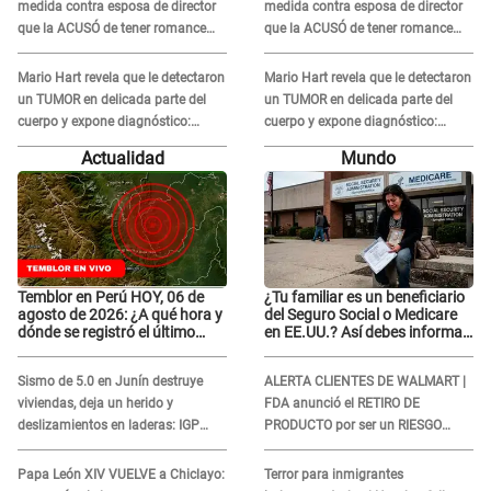
medida contra esposa de director
medida contra esposa de director
que la ACUSÓ de tener romance
que la ACUSÓ de tener romance
con él: "Muy triste..."
con él: "Muy triste..."
Mario Hart revela que le detectaron
Mario Hart revela que le detectaron
un TUMOR en delicada parte del
un TUMOR en delicada parte del
cuerpo y expone diagnóstico:
cuerpo y expone diagnóstico:
"Dolores muy fuertes..."
"Dolores muy fuertes..."
Actualidad
Mundo
Temblor en Perú HOY, 06 de
¿Tu familiar es un beneficiario
agosto de 2026: ¿A qué hora y
del Seguro Social o Medicare
dónde se registró el último
en EE.UU.? Así debes informar
sismo, según IGP?
sobre su muerte para EVITAR
COBROS
Sismo de 5.0 en Junín destruye
ALERTA CLIENTES DE WALMART |
viviendas, deja un herido y
FDA anunció el RETIRO DE
deslizamientos en laderas: IGP
PRODUCTO por ser un RIESGO
alerta sobre posibles réplicas
MORTAL para consumidores: ¿Cuál
es?
Papa León XIV VUELVE a Chiclayo:
Terror para inmigrantes