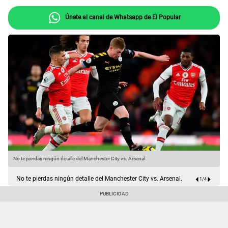
Únete al canal de Whatsapp de El Popular
No te pierdas ningún detalle del Manchester City vs. Arsenal.
M
No te pierdas ningún detalle del Manchester City vs. Arsenal.
1
/
4