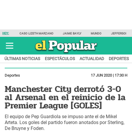
HOY:
CASO LIZETH MARZANO
JAIME BAYLY
MUNDO
JEFFERSON F
ÚLTIMAS NOTICIAS
ESPECTÁCULOS
ACTUALIDAD
DEPORTES
Deportes
17 JUN 2020 | 17:30 H
Manchester City derrotó 3-0
al Arsenal en el reinicio de la
Premier League [GOLES]
El equipo de Pep Guardiola se impuso ante el de Mikel
Arteta. Los goles del partido fueron anotados por Sterling,
De Bruyne y Foden.