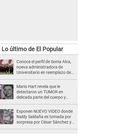
Lo último de El Popular
Conoce el perfil de Sonia Alva,
nueva administradora de
Universitario en reemplazo de
Carlos Moreno [FOTO]
Mario Hart revela que le
detectaron un TUMOR en
delicada parte del cuerpo y
expone diagnóstico: "Dolores
muy fuertes..."
Exponen NUEVO VIDEO donde
Naldy Saldaña es tomada por
sorpresa por César Sánchez y
ella evidencia su REACCIÓN: Le
agarró la mano