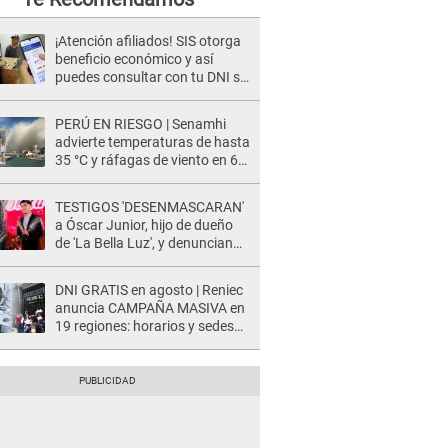
¡Atención afiliados! SIS otorga
beneficio económico y así
puedes consultar con tu DNI si
te corresponde
PERÚ EN RIESGO | Senamhi
advierte temperaturas de hasta
35 °C y ráfagas de viento en 6
regiones del país
TESTIGOS 'DESENMASCARAN'
a Óscar Junior, hijo de dueño
de 'La Bella Luz', y denuncian
maltratos en la orquesta: "Los
humilla..."
DNI GRATIS en agosto | Reniec
anuncia CAMPAÑA MASIVA en
19 regiones: horarios y sedes
oficiales