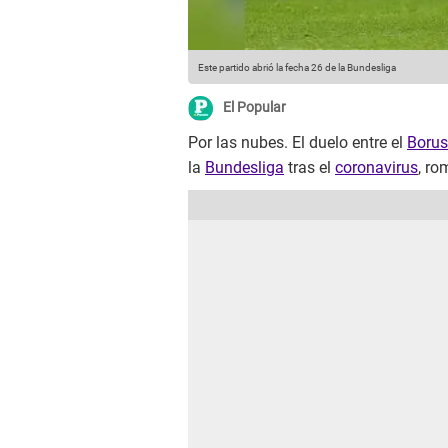
Este partido abrió la fecha 26 de la Bundesliga
El Popular
Por las nubes. El duelo entre el
Borus
la
Bundesliga
tras el
coronavirus
, ro