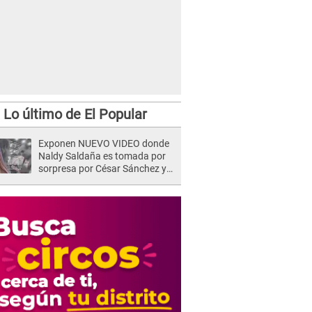
Lo último de El Popular
Exponen NUEVO VIDEO donde
Naldy Saldaña es tomada por
sorpresa por César Sánchez y
ella evidencia su REACCIÓN: Le
agarró la mano