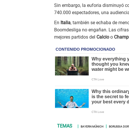
Sin embargo, la euforia disminuyó co
740.000 espectadores, una audiencia
En
Italia
, también se echaba de meno
Boomdesliga no engañan. Las cifras 
mejores partidos del
Calcio
o
Champi
BAYERN MÚNICH
BORUSSIA DO