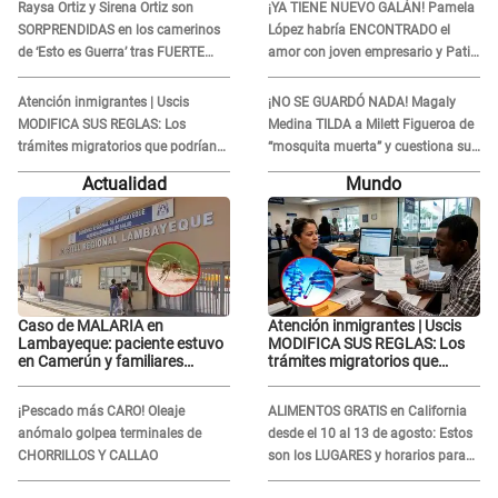
Raysa Ortiz y Sirena Ortiz son
¡YA TIENE NUEVO GALÁN! Pamela
SORPRENDIDAS en los camerinos
López habría ENCONTRADO el
de ‘Esto es Guerra’ tras FUERTE
amor con joven empresario y Pati
ENFRENTAMIENTO con Gabriel
Lorena la ECHA en VIVO
Moisés: “Gracias”
Atención inmigrantes | Uscis
¡NO SE GUARDÓ NADA! Magaly
MODIFICA SUS REGLAS: Los
Medina TILDA a Milett Figueroa de
trámites migratorios que podrían
“mosquita muerta” y cuestiona su
necesitar tu prueba de ADN
RECONCILIACIÓN con Marcelo
Actualidad
Mundo
Tinelli en TV argentina
Caso de MALARIA en
Atención inmigrantes | Uscis
Lambayeque: paciente estuvo
MODIFICA SUS REGLAS: Los
en Camerún y familiares
trámites migratorios que
denuncian demora en
podrían necesitar tu prueba de
tratamiento
ADN
¡Pescado más CARO! Oleaje
ALIMENTOS GRATIS en California
anómalo golpea terminales de
desde el 10 al 13 de agosto: Estos
CHORRILLOS Y CALLAO
son los LUGARES y horarios para
recibir la ayuda