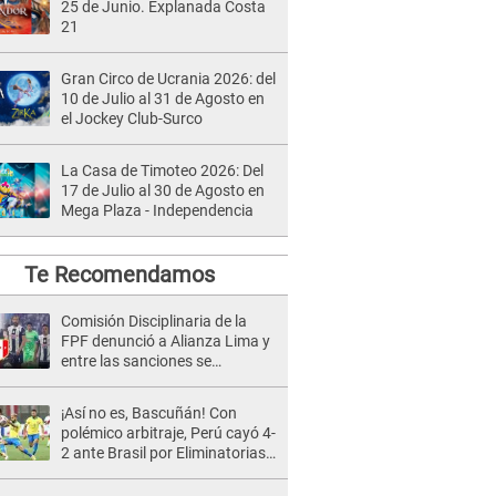
25 de Junio. Explanada Costa
21
Gran Circo de Ucrania 2026: del
10 de Julio al 31 de Agosto en
el Jockey Club-Surco
La Casa de Timoteo 2026: Del
17 de Julio al 30 de Agosto en
Mega Plaza - Independencia
Te Recomendamos
Comisión Disciplinaria de la
FPF denunció a Alianza Lima y
entre las sanciones se
contempla el descenso
¡Así no es, Bascuñán! Con
polémico arbitraje, Perú cayó 4-
2 ante Brasil por Eliminatorias
[GOLES Y RESUMEN]