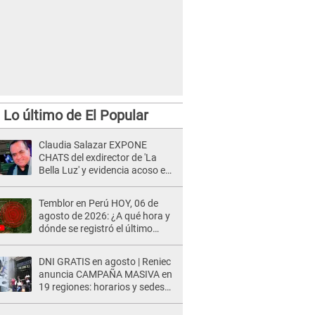
Lo último de El Popular
Claudia Salazar EXPONE
CHATS del exdirector de 'La
Bella Luz' y evidencia acoso e
insistencia: "Vas a estar
conmigo, no pasa nada"
Temblor en Perú HOY, 06 de
agosto de 2026: ¿A qué hora y
dónde se registró el último
sismo, según IGP?
DNI GRATIS en agosto | Reniec
anuncia CAMPAÑA MASIVA en
19 regiones: horarios y sedes
oficiales