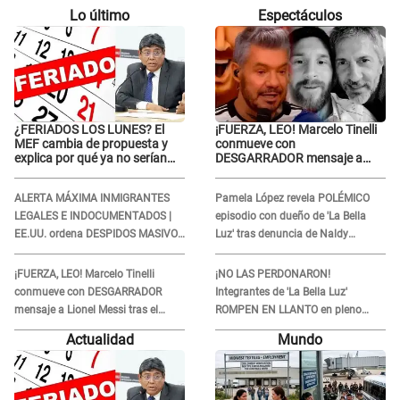
Lo último
Espectáculos
¿FERIADOS LOS LUNES? El
¡FUERZA, LEO! Marcelo Tinelli
MEF cambia de propuesta y
conmueve con
explica por qué ya no serían
DESGARRADOR mensaje a
trasladados a viernes
Lionel Messi tras el
FALLECIMIENTO de su padre:
ALERTA MÁXIMA INMIGRANTES
Pamela López revela POLÉMICO
“Es un dolor difícil de explicar”
LEGALES E INDOCUMENTADOS |
episodio con dueño de 'La Bella
EE.UU. ordena DESPIDOS MASIVOS
Luz' tras denuncia de Naldy
y DEPORTACIONES a estos
Saldaña: "Se acercó..."
extranjeros
¡FUERZA, LEO! Marcelo Tinelli
¡NO LAS PERDONARON!
conmueve con DESGARRADOR
Integrantes de 'La Bella Luz'
mensaje a Lionel Messi tras el
ROMPEN EN LLANTO en pleno
FALLECIMIENTO de su padre: “Es
concierto y reciben FUERTES
Actualidad
Mundo
un dolor difícil de explicar”
CRÍTICAS: “La víctima ...”