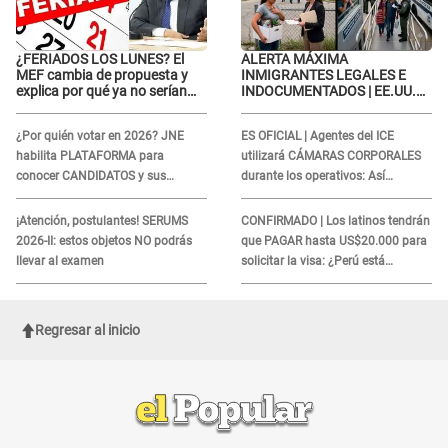
¿FERIADOS LOS LUNES? El
ALERTA MÁXIMA
MEF cambia de propuesta y
INMIGRANTES LEGALES E
explica por qué ya no serían
INDOCUMENTADOS | EE.UU.
trasladados a viernes
ordena DESPIDOS MASIVOS y
DEPORTACIONES a estos
¿Por quién votar en 2026? JNE
ES OFICIAL | Agentes del ICE
extranjeros
habilita PLATAFORMA para
utilizará CÁMARAS CORPORALES
conocer CANDIDATOS y sus
durante los operativos: Así
propuestas
afectará a inmigrantes
¡Atención, postulantes! SERUMS
CONFIRMADO | Los latinos tendrán
2026-II: estos objetos NO podrás
que PAGAR hasta US$20.000 para
llevar al examen
solicitar la visa: ¿Perú está
incluido?
Regresar al inicio