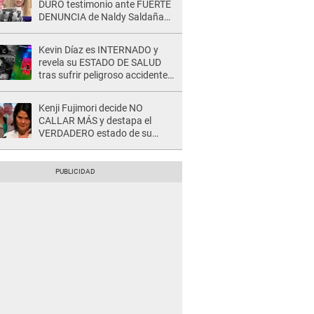
DURO testimonio ante FUERTE
DENUNCIA de Naldy Saldaña
contra director: "Cualquier
acusación de apañamiento..."
Kevin Díaz es INTERNADO y
revela su ESTADO DE SALUD
tras sufrir peligroso accidente
en 'EEG' y caer desde altura de
ocho metros
Kenji Fujimori decide NO
CALLAR MÁS y destapa el
VERDADERO estado de su
relación familiar con Keiko
Fujimori: "Mi familia es Érika, mi
suegra..."