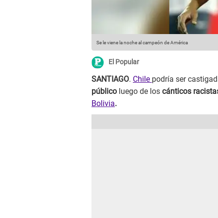
Se le viene la noche al campeón de América
El Popular
SANTIAGO
.
Chile
podría ser castigad
público
luego de los
cánticos racist
Bolivia
.