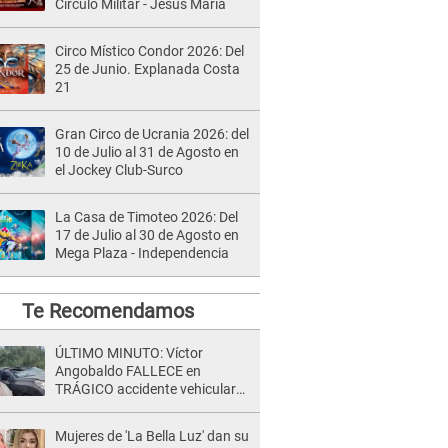
Círculo Militar - Jesús María
Circo Místico Condor 2026: Del
25 de Junio. Explanada Costa
21
Gran Circo de Ucrania 2026: del
10 de Julio al 31 de Agosto en
el Jockey Club-Surco
La Casa de Timoteo 2026: Del
17 de Julio al 30 de Agosto en
Mega Plaza - Independencia
Te Recomendamos
ÚLTIMO MINUTO: Víctor
Angobaldo FALLECE en
TRÁGICO accidente vehicular
en Cañete y Patricia Alquinta lo
confirma
Mujeres de 'La Bella Luz' dan su