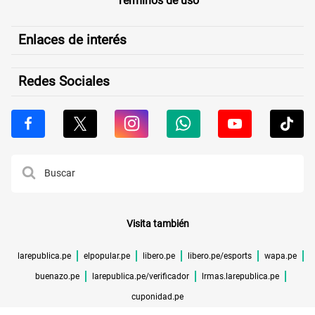
Términos de uso
Enlaces de interés
Redes Sociales
Visita también
larepublica.pe
elpopular.pe
libero.pe
libero.pe/esports
wapa.pe
buenazo.pe
larepublica.pe/verificador
lrmas.larepublica.pe
cuponidad.pe