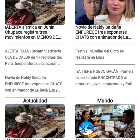
¡ALERTA sísmica en Junín!
Novio de Naldy Saldaña
Chupaca registra tres
ENFURECE tras exponerse
movimientos en MENOS DE
CHATS con animador de La
SIETE HORAS
Bella Luz y ADVIERTE:
"Estúp@&# que cree que..."
ALERTA ROJA | Senamhi advierte
Festival Mundial del Circo se
OLA DE CALOR en 17 regiones del
realizará en Lima
Perú: temperaturas alcanzarán
hasta los 37 °C
¡YA TIENE NUEVO GALÁN! Pamela
Novio de Naldy Saldaña
López habría ENCONTRADO el
ENFURECE tras exponerse CHATS
amor con joven empresario y Pati
con animador de La Bella Luz y
Lorena la ECHA en VIVO
ADVIERTE: "Estúp@&# que cree
Actualidad
Mundo
que..."