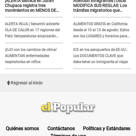
¡ALERTA sísmica en Junín!
Atención inmigrantes | Uscis
Chupaca registra tres
MODIFICA SUS REGLAS: Los
movimientos en MENOS DE
trámites migratorios que
SIETE HORAS
podrían necesitar tu prueba de
ADN
ALERTA ROJA | Senamhi advierte
ALIMENTOS GRATIS en California
OLA DE CALOR en 17 regiones del
desde el 10 al 13 de agosto: Estos
Perú: temperaturas alcanzarán
son los LUGARES y horarios para
hasta los 37 °C
recibir la ayuda
¡OJO con los cambios de clima!
ICE en los aeropuertos de EE.UU.:
AUMENTAN enfermedades
Los DOCUMENTOS CLAVE que
respiratorias en niños
debe tener un inmigrante al viajar
Regresar al inicio
Quiénes somos
Contáctanos
Políticas y Estándares