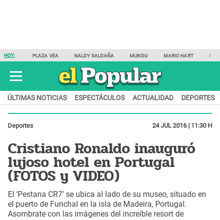
HOY:
PLAZA VEA
NALDY SALDAÑA
MUNDO
MARIO HART
SAM
ÚLTIMAS NOTICIAS
ESPECTÁCULOS
ACTUALIDAD
DEPORTES
Deportes
24 JUL 2016 | 11:30 H
Cristiano Ronaldo inauguró
lujoso hotel en Portugal
(FOTOS y VIDEO)
El ‘Pestana CR7’ se ubica al lado de su museo, situado en
el puerto de Funchal en la isla de Madeira, Portugal.
Asombrate con las imágenes del increíble resort de