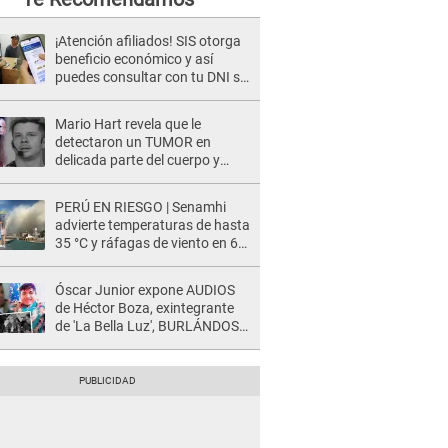
¡Atención afiliados! SIS otorga
beneficio económico y así
puedes consultar con tu DNI si
te corresponde
Mario Hart revela que le
detectaron un TUMOR en
delicada parte del cuerpo y
expone diagnóstico: "Dolores
muy fuertes..."
PERÚ EN RIESGO | Senamhi
advierte temperaturas de hasta
35 °C y ráfagas de viento en 6
regiones del país
Óscar Junior expone AUDIOS
de Héctor Boza, exintegrante
de 'La Bella Luz', BURLÁNDOSE
de Anely Dávila tras acusarlo
de maltrato: "Grábame..."