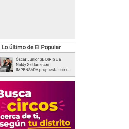
Lo último de El Popular
Óscar Junior SE DIRIGE a
Naldy Saldaña con
IMPENSADA propuesta como
nuevo líder de 'La Bella Luz' tras
denuncia: "Otro tipo de ley..."