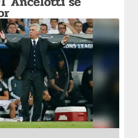
DT Ancelotti se
or