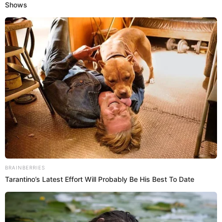
¿Cuánto paga Universitario vs. U. de
Chile?
Las cuotas actualizadas para el partido entre
Universitario
vs. U. de Chile
son las siguientes:
Betsson:
Universitario 2.10 | Empate 3.30 | U. de Chile
2.90
1XBet:
Universitario 2.05 | Empate 3.15 | U. de Chile
2.85