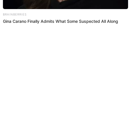
Posibles alineaciones de