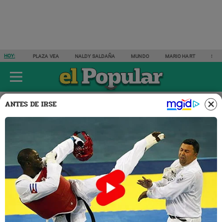
HOY:
PLAZA VEA
NALDY SALDAÑA
MUNDO
MARIO HART
SAM
ÚLTIMAS NOTICIAS
ESPECTÁCULOS
ACTUALIDAD
DEPORTES
ANTES DE IRSE
Deportes
22 ENE 2026 | 15:37 H
Cuánto paga Universitario vs.
U. de Chile: pronóstico y
apuestas por la Noche Crema
2026
Conoce cómo va el pronóstico para la Noche Crema 2026
entre
Universitario
y U. de Chile ¿Quién es favorito y qué