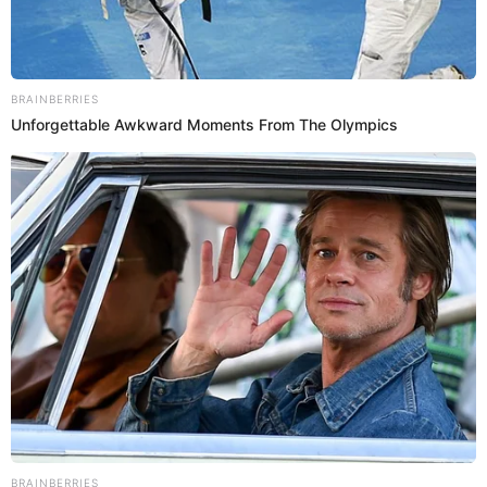
dicen las casas de apuestas?
Únete al canal de Whatsapp de El Popular
Cuánto paga Universitario vs. U. de Chile: pronóstico y apuestas por la Noche Crema 2026