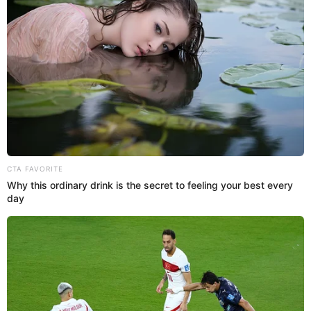
Coolbet:
Universitario 2.15 | Empate 3.20 | U. de Chile
2.80
Bet365:
Universitario 2.10 | Empate 3.40 | U. de Chile
2.95
Inkabet:
Universitario 2.20 | Empate 3.30 | U. de Chile
2.80
Apuesta Total:
Universitario 2.25 | Empate 3.35 | U. de
Chile 2.90
Betano:
Universitario 2.10 | Empate 3.30 | U. de Chile
2.90
Pronóstico
Universitario vs. U. de
Chile
Para la Noche Crema 2026, Universitario es ligeramente
favorito con una cuota promedio de
2.10
. El empate se
cotiza en
3.30
y la victoria de U. de Chile paga
2.90
.