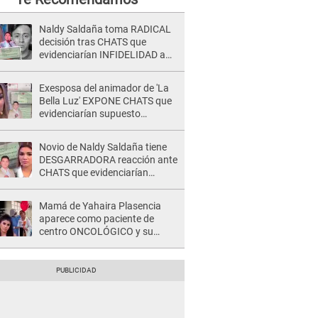
Naldy Saldaña toma RADICAL
decisión tras CHATS que
evidenciarían INFIDELIDAD a
su novio con animador de 'La
Bella Luz': "Un día..."
Exesposa del animador de 'La
Bella Luz' EXPONE CHATS que
evidenciarían supuesto
romance clandestino con Naldy
Saldaña, pese a tener pareja
Novio de Naldy Saldaña tiene
DESGARRADORA reacción ante
CHATS que evidenciarían
INFIDELIDAD con animador de
'La Bella Luz': "Se puso..."
Mamá de Yahaira Plasencia
aparece como paciente de
centro ONCOLÓGICO y su
hermano lanza DESGARRADOR
mensaje: "Hoy fue la última..."