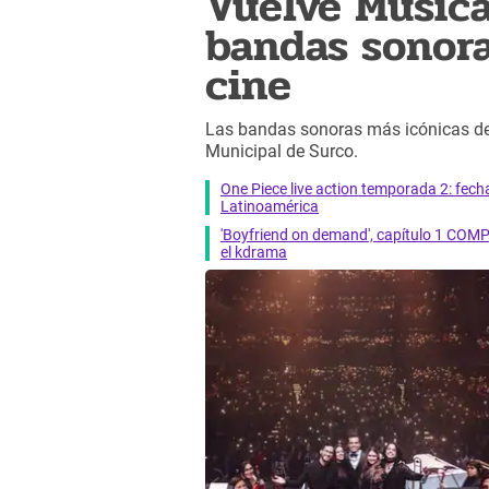
Vuelve Música
bandas sonora
cine
Las bandas sonoras más icónicas d
Municipal de Surco.
One Piece live action temporada 2: fecha 
Latinoamérica
'Boyfriend on demand', capítulo 1 COMP
el kdrama