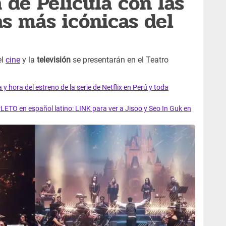
 de Película con las
s más icónicas del
el
cine
y la
televisión
se presentarán en el Teatro
y hora del estreno de la serie de Netflix en Perú y toda
LETO en español latino: LINK para ver a Jisoo y Seo In Guk en