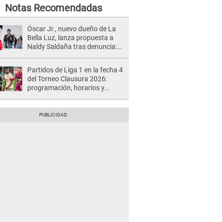
Notas Recomendadas
Óscar Jr., nuevo dueño de La
Bella Luz, lanza propuesta a
Naldy Saldaña tras denuncia:
“Va a haber otro tipo de ley”
Partidos de Liga 1 en la fecha 4
del Torneo Clausura 2026:
programación, horarios y
dónde ver