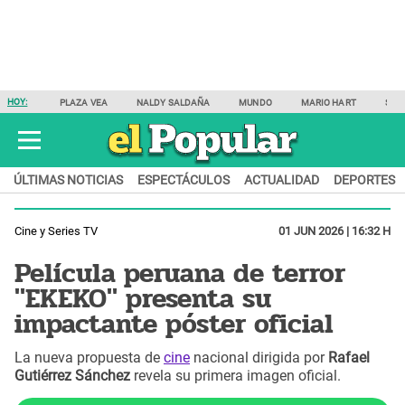
HOY:
PLAZA VEA
NALDY SALDAÑA
MUNDO
MARIO HART
SAM
ÚLTIMAS NOTICIAS
ESPECTÁCULOS
ACTUALIDAD
DEPORTES
Cine y Series TV
01 JUN 2026 | 16:32 H
Película peruana de terror
"EKEKO" presenta su
impactante póster oficial
La nueva propuesta de
cine
nacional dirigida por
Rafael
Gutiérrez Sánchez
revela su primera imagen oficial.