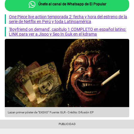
Únete al canal de Whatsapp de El Popular
One Piece live action temporada 2: fecha y hora del estreno de la
serie de Netflix en Perú y toda Latinoamérica
'Boyfriend on demand', capítulo 1 COMPLETO en español latino:
LINK para ver a Jisoo y Seo In Guk en el kdrama
Lazan primer póster de "EKEKO"
Fuente: GLR
-
Crédito: Difusión EP