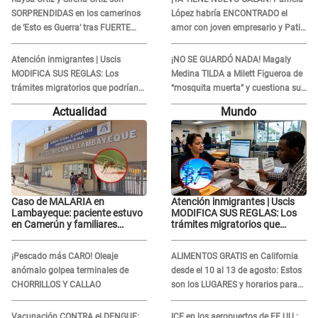
SORPRENDIDAS en los camerinos
López habría ENCONTRADO el
de ‘Esto es Guerra’ tras FUERTE
amor con joven empresario y Pati
ENFRENTAMIENTO con Gabriel
Lorena la ECHA en VIVO
Moisés: “Gracias”
Atención inmigrantes | Uscis
¡NO SE GUARDÓ NADA! Magaly
MODIFICA SUS REGLAS: Los
Medina TILDA a Milett Figueroa de
trámites migratorios que podrían
“mosquita muerta” y cuestiona su
necesitar tu prueba de ADN
RECONCILIACIÓN con Marcelo
Actualidad
Mundo
Tinelli en TV argentina
Caso de MALARIA en
Atención inmigrantes | Uscis
Lambayeque: paciente estuvo
MODIFICA SUS REGLAS: Los
en Camerún y familiares
trámites migratorios que
denuncian demora en
podrían necesitar tu prueba de
tratamiento
ADN
¡Pescado más CARO! Oleaje
ALIMENTOS GRATIS en California
anómalo golpea terminales de
desde el 10 al 13 de agosto: Estos
CHORRILLOS Y CALLAO
son los LUGARES y horarios para
recibir la ayuda
Vacunación CONTRA el DENGUE:
ICE en los aeropuertos de EE.UU.: