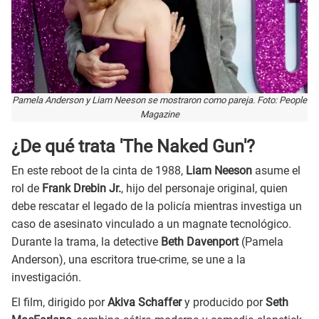
Pamela Anderson y Liam Neeson se mostraron como pareja. Foto: People
Magazine
¿De qué trata 'The Naked Gun'?
En este reboot de la cinta de 1988,
Liam Neeson
asume el
rol de
Frank Drebin Jr.
, hijo del personaje original, quien
debe rescatar el legado de la policía mientras investiga un
caso de asesinato vinculado a un magnate tecnológico.
Durante la trama, la detective
Beth Davenport
(Pamela
Anderson), una escritora true-crime, se une a la
investigación.
El film, dirigido por
Akiva Schaffer
y producido por
Seth