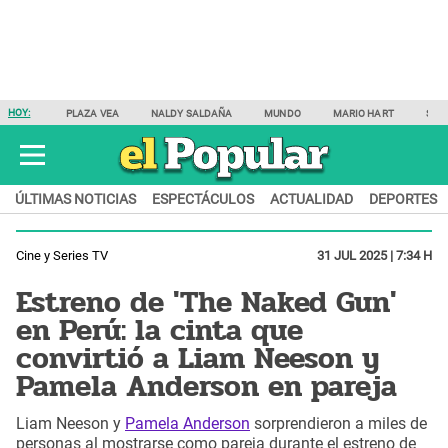
HOY:
PLAZA VEA
NALDY SALDAÑA
MUNDO
MARIO HART
SAM
ÚLTIMAS NOTICIAS
ESPECTÁCULOS
ACTUALIDAD
DEPORTES
Cine y Series TV
31 JUL 2025 | 7:34 H
Estreno de 'The Naked Gun'
en Perú: la cinta que
convirtió a Liam Neeson y
Pamela Anderson en pareja
Liam Neeson y
Pamela Anderson
sorprendieron a miles de
personas al mostrarse como pareja durante el estreno de