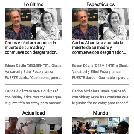
Lo último
Espectáculos
Carlos Alcántara anuncia la
Carlos Alcántara anuncia la
muerte de su madre y
muerte de su madre y
conmueve con desgarrador
conmueve con desgarrador
mensaje: “Fuiste una gran
mensaje: “Fuiste una gran
mujer”
mujer”
Edson Dávila 'DESMIENTE' a Gisela
Edson Dávila 'DESMIENTE' a Gisela
Valcárcel y Ethel Pozo y lanza
Valcárcel y Ethel Pozo y lanza
FUERTE dardo: "Que hablen, pero la
FUERTE dardo: "Que hablen, pero la
verdad siempre se sabe"
verdad siempre se sabe"
Carlos Alcántara revela qué pasó
Carlos Alcántara revela qué pasó
con Shirley Arica tras confesar que
con Shirley Arica tras confesar que
le gusta: “Ya no estoy para rodeos”
le gusta: “Ya no estoy para rodeos”
Actualidad
Mundo