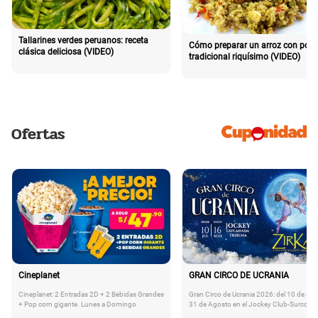
Tallarines verdes peruanos: receta
Cómo preparar un arroz con poll
clásica deliciosa (VIDEO)
tradicional riquísimo (VIDEO)
Ofertas
Cineplanet
GRAN CIRCO DE UCRANIA
Cineplanet: 2 Entradas 2D + 2 Bebidas Grandes
Gran Circo de Ucrania 2026: del 10 de Juli
+ Pop corn gigante. Lunes a Domingo
31 de Agosto en el Jockey Club-Surco