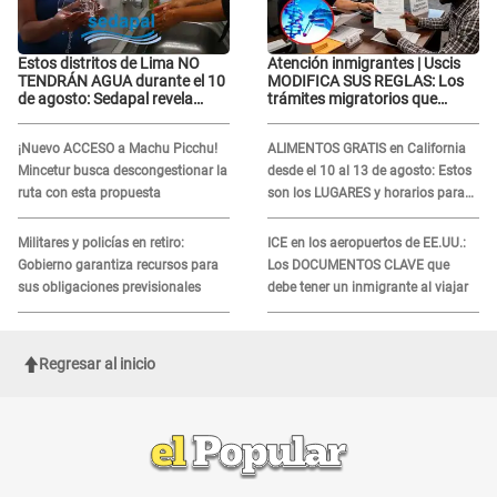
Estos distritos de Lima NO
Atención inmigrantes | Uscis
TENDRÁN AGUA durante el 10
MODIFICA SUS REGLAS: Los
de agosto: Sedapal revela
trámites migratorios que
horarios oficiales
podrían necesitar tu prueba de
ADN
¡Nuevo ACCESO a Machu Picchu!
ALIMENTOS GRATIS en California
Mincetur busca descongestionar la
desde el 10 al 13 de agosto: Estos
ruta con esta propuesta
son los LUGARES y horarios para
recibir la ayuda
Militares y policías en retiro:
ICE en los aeropuertos de EE.UU.:
Gobierno garantiza recursos para
Los DOCUMENTOS CLAVE que
sus obligaciones previsionales
debe tener un inmigrante al viajar
Regresar al inicio