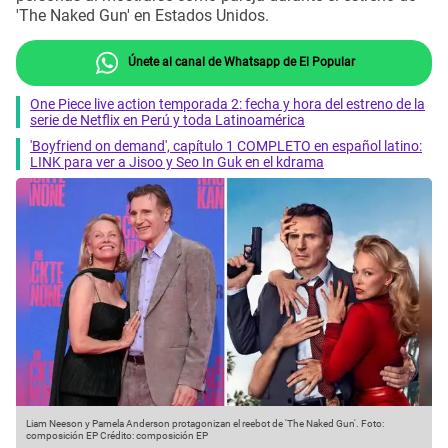
'The Naked Gun' en Estados Unidos.
Únete al canal de Whatsapp de El Popular
One Piece live action temporada 2: fecha y hora del estreno de la
serie de Netflix en Perú y toda Latinoamérica
'Boyfriend on demand', capítulo 1 COMPLETO en español latino:
LINK para ver a Jisoo y Seo In Guk en el kdrama
Liam Neeson y Pamela Anderson protagonizan el reebot de 'The Naked Gun'. Foto:
composición EP
Crédito: composición EP