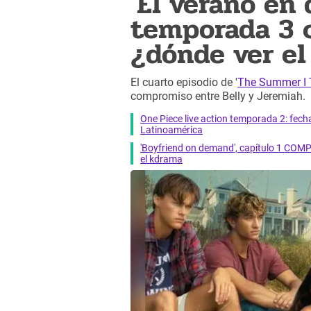
'El verano en
temporada 3 c
¿dónde ver el
El cuarto episodio de '
The Summer I T
compromiso entre Belly y Jeremiah.
One Piece live action temporada 2: fecha 
Latinoamérica
'Boyfriend on demand', capítulo 1 COMP
el kdrama