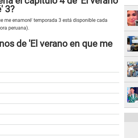
na el capítulo 4 de 'El verano
' 3?
 que me enamoré' temporada 3 está disponible cada
hora peruana).
nos de 'El verano en que me