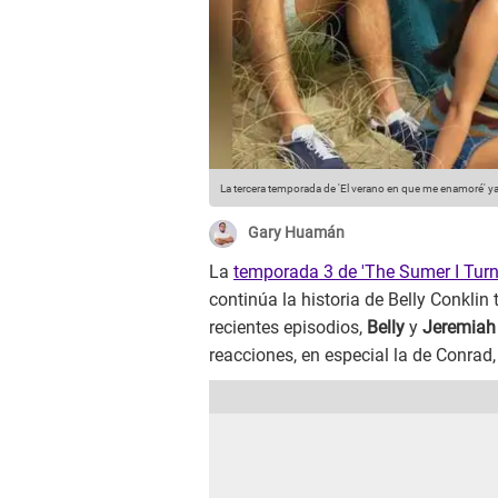
La tercera temporada de 'El verano en que me enamoré' ya
Gary Huamán
La
temporada 3 de 'The Sumer I Turn
continúa la historia de Belly Conklin 
recientes episodios,
Belly
y
Jeremia
reacciones, en especial la de Conrad,