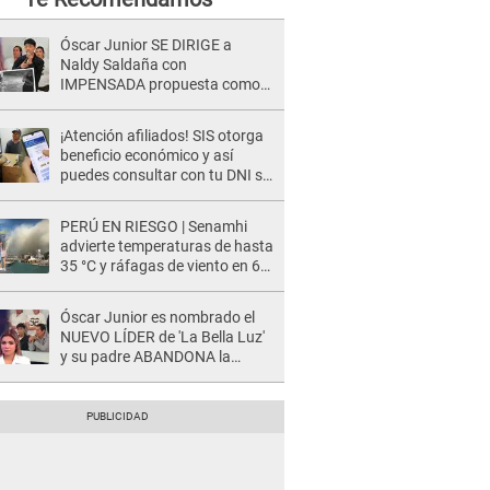
Óscar Junior SE DIRIGE a
Naldy Saldaña con
IMPENSADA propuesta como
nuevo líder de 'La Bella Luz' tras
denuncia: "Otro tipo de ley..."
¡Atención afiliados! SIS otorga
beneficio económico y así
puedes consultar con tu DNI si
te corresponde
PERÚ EN RIESGO | Senamhi
advierte temperaturas de hasta
35 °C y ráfagas de viento en 6
regiones del país
Óscar Junior es nombrado el
NUEVO LÍDER de 'La Bella Luz'
y su padre ABANDONA la
orquesta tras caso Naldy
Saldaña: "Son errores..."