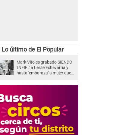
Lo último de El Popular
Mark Vito es grabado SIENDO
'INFIEL' a Leslie Echevarría y
hasta 'embaraza' a mujer que
sería su AMANTE: "¡Eres un
desgraciado! "