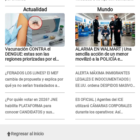
Lobatón: "Le volvió a..."
Actualidad
Mundo
Vacunación CONTRA el
ALARMA EN WALMART | Una
DENGUE: estas son las
sencilla acción de un menor
regiones priorizadas por el
movilizó a la POLICÍA e
Minsa
iniciaron una investigación por
lo hallado: ¿Qué ocurrió?
¿FERIADOS LOS LUNES? El MEF
ALERTA MÁXIMA INMIGRANTES
cambia de propuesta y explica por
LEGALES E INDOCUMENTADOS |
qué ya no serían trasladados a
EE.UU. ordena DESPIDOS MASIVOS
viernes
y DEPORTACIONES a estos
extranjeros
¿Por quién votar en 2026? JNE
ES OFICIAL | Agentes del ICE
habilita PLATAFORMA para
utilizará CÁMARAS CORPORALES
conocer CANDIDATOS y sus
durante los operativos: Así
propuestas
afectará a inmigrantes
Regresar al inicio