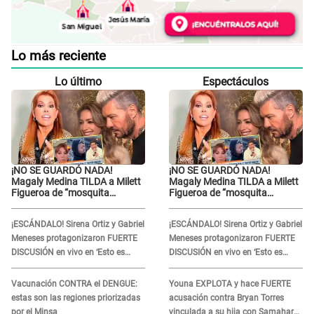
Lo más reciente
Lo último
Espectáculos
¡NO SE GUARDÓ NADA!
¡NO SE GUARDÓ NADA!
Magaly Medina TILDA a Milett
Magaly Medina TILDA a Milett
Figueroa de “mosquita
Figueroa de “mosquita
muerta” y cuestiona su
muerta” y cuestiona su
RECONCILIACIÓN con
RECONCILIACIÓN con
¡ESCÁNDALO! Sirena Ortiz y Gabriel
¡ESCÁNDALO! Sirena Ortiz y Gabriel
Marcelo Tinelli en TV argentina
Marcelo Tinelli en TV argentina
Meneses protagonizaron FUERTE
Meneses protagonizaron FUERTE
DISCUSIÓN en vivo en ‘Esto es
DISCUSIÓN en vivo en ‘Esto es
Guerra’: “Ya no quiero...”
Guerra’: “Ya no quiero...”
Vacunación CONTRA el DENGUE:
Youna EXPLOTA y hace FUERTE
estas son las regiones priorizadas
acusación contra Bryan Torres
por el Minsa
vinculada a su hija con Samahara