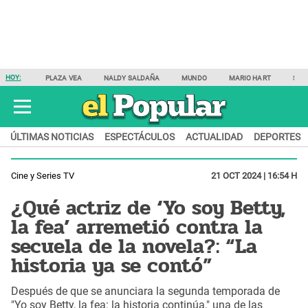
HOY:
PLAZA VEA
NALDY SALDAÑA
MUNDO
MARIO HART
SAM
ÚLTIMAS NOTICIAS
ESPECTÁCULOS
ACTUALIDAD
DEPORTES
Cine y Series TV
21 OCT 2024 | 16:54 H
¿Qué actriz de ‘Yo soy Betty,
la fea’ arremetió contra la
secuela de la novela?: “La
historia ya se contó”
Después de que se anunciara la segunda temporada de
"Yo soy Betty, la fea: la historia continúa," una de las