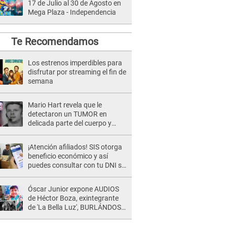
17 de Julio al 30 de Agosto en
Mega Plaza - Independencia
Te Recomendamos
Los estrenos imperdibles para
disfrutar por streaming el fin de
semana
Mario Hart revela que le
detectaron un TUMOR en
delicada parte del cuerpo y
expone diagnóstico: "Dolores
muy fuertes..."
¡Atención afiliados! SIS otorga
beneficio económico y así
puedes consultar con tu DNI si
te corresponde
Óscar Junior expone AUDIOS
de Héctor Boza, exintegrante
de 'La Bella Luz', BURLÁNDOSE
de Anely Dávila tras acusarlo
de maltrato: "Grábame..."