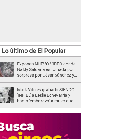
Lo último de El Popular
Exponen NUEVO VIDEO donde
Naldy Saldaña es tomada por
sorpresa por César Sánchez y
ella evidencia su REACCIÓN: Le
agarró la mano
Mark Vito es grabado SIENDO
'INFIEL' a Leslie Echevarría y
hasta 'embaraza' a mujer que
sería su AMANTE: "¡Eres un
desgraciado! "