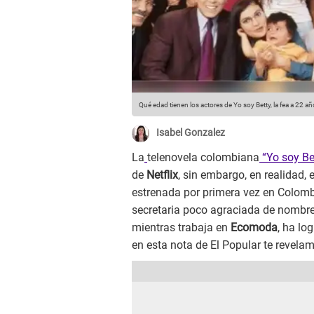
Qué edad tienen los actores de Yo soy Betty, la fea a 22 a
Isabel Gonzalez
La
telenovela colombiana
“Yo soy Bet
de
Netflix
, sin embargo, en realidad,
estrenada por primera vez en Colomb
secretaria poco agraciada de nombr
mientras trabaja en
Ecomoda
, ha lo
en esta nota de El Popular te revela