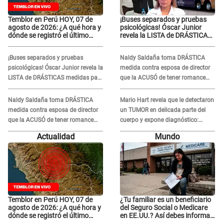
Temblor en Perú HOY, 07 de
¡Buses separados y pruebas
agosto de 2026: ¿A qué hora y
psicológicas! Óscar Junior
dónde se registró el último
revela la LISTA de DRÁSTICAS
sismo, según IGP?
medidas para prevenir acoso
en 'La Bella Luz' tras caso
¡Buses separados y pruebas
Naldy Saldaña toma DRÁSTICA
Naldy Saldaña
psicológicas! Óscar Junior revela la
medida contra esposa de director
LISTA de DRÁSTICAS medidas para
que la ACUSÓ de tener romance
prevenir acoso en 'La Bella Luz' tras
con él: "Muy triste..."
caso Naldy Saldaña
Naldy Saldaña toma DRÁSTICA
Mario Hart revela que le detectaron
medida contra esposa de director
un TUMOR en delicada parte del
que la ACUSÓ de tener romance
cuerpo y expone diagnóstico:
con él: "Muy triste..."
"Dolores muy fuertes..."
Actualidad
Mundo
Temblor en Perú HOY, 07 de
¿Tu familiar es un beneficiario
agosto de 2026: ¿A qué hora y
del Seguro Social o Medicare
dónde se registró el último
en EE.UU.? Así debes informar