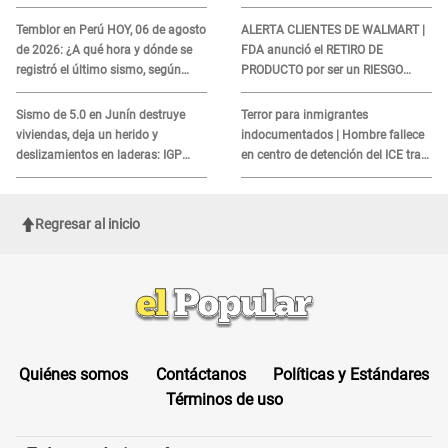
sismo, según IGP?
sobre su muerte para EVITAR
COBROS
Temblor en Perú HOY, 06 de agosto
ALERTA CLIENTES DE WALMART |
de 2026: ¿A qué hora y dónde se
FDA anunció el RETIRO DE
registró el último sismo, según
PRODUCTO por ser un RIESGO
IGP?
MORTAL para consumidores: ¿Cuál
es?
Sismo de 5.0 en Junín destruye
Terror para inmigrantes
viviendas, deja un herido y
indocumentados | Hombre fallece
deslizamientos en laderas: IGP
en centro de detención del ICE tras
alerta sobre posibles réplicas
sufrir una "emergencia médica"
Regresar al inicio
Quiénes somos
Contáctanos
Políticas y Estándares
Términos de uso