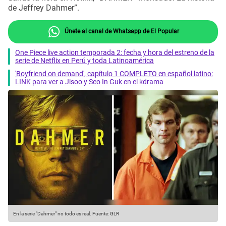
de Jeffrey Dahmer”.
Únete al canal de Whatsapp de El Popular
One Piece live action temporada 2: fecha y hora del estreno de la
serie de Netflix en Perú y toda Latinoamérica
'Boyfriend on demand', capítulo 1 COMPLETO en español latino:
LINK para ver a Jisoo y Seo In Guk en el kdrama
En la serie "Dahmer" no todo es real.
Fuente: GLR