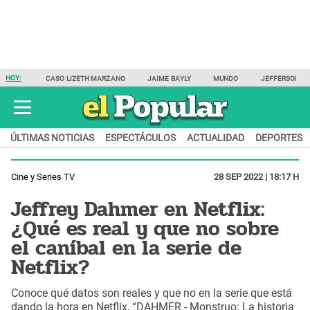
HOY:
CASO LIZETH MARZANO
JAIME BAYLY
MUNDO
JEFFERSON F
ÚLTIMAS NOTICIAS
ESPECTÁCULOS
ACTUALIDAD
DEPORTES
Cine y Series TV
28 SEP 2022 | 18:17 H
Jeffrey Dahmer en Netflix:
¿Qué es real y que no sobre
el caníbal en la serie de
Netflix?
Conoce qué datos son reales y que no en la serie que está
dando la hora en Netflix, “DAHMER - Monstruo: La historia