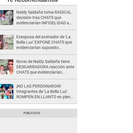
Naldy Saldaña toma RADICAL
decisión tras CHATS que
evidenciarían INFIDELIDAD a
su novio con animador de 'La
Bella Luz': "Un día..."
Exesposa del animador de 'La
Bella Luz' EXPONE CHATS que
evidenciarían supuesto
romance clandestino con Naldy
Saldaña, pese a tener pareja
Novio de Naldy Saldaña tiene
DESGARRADORA reacción ante
CHATS que evidenciarían
INFIDELIDAD con animador de
'La Bella Luz': "Se puso..."
¡NO LAS PERDONARON!
Integrantes de 'La Bella Luz'
ROMPEN EN LLANTO en pleno
concierto y reciben FUERTES
CRÍTICAS: “La víctima ...”