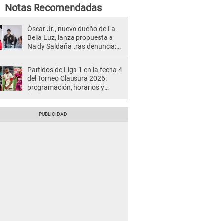
Notas Recomendadas
Óscar Jr., nuevo dueño de La
Bella Luz, lanza propuesta a
Naldy Saldaña tras denuncia:
“Va a haber otro tipo de ley”
Partidos de Liga 1 en la fecha 4
del Torneo Clausura 2026:
programación, horarios y
dónde ver