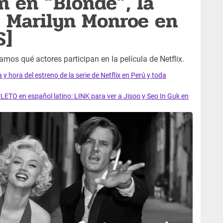
n en “Blonde”, la
e Marilyn Monroe en
S]
tamos qué actores participan en la película de Netflix.
y hora del estreno de la serie de Netflix en Perú y toda
LETO en español latino: LINK para ver a Jisoo y Seo In Guk en