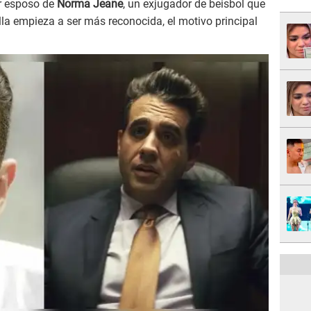
er esposo de
Norma Jeane
, un exjugador de beisbol que
lla empieza a ser más reconocida, el motivo principal