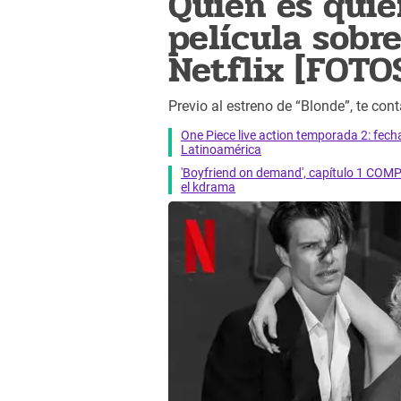
Quién es quié
película sobr
Netflix [FOTO
Previo al estreno de “Blonde”, te con
One Piece live action temporada 2: fecha 
Latinoamérica
'Boyfriend on demand', capítulo 1 COMP
el kdrama