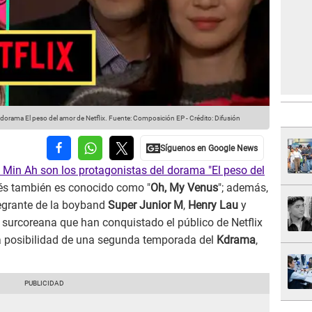
 dorama El peso del amor de Netflix.
Fuente: Composición EP
-
Crédito: Difusión
 Min Ah son los protagonistas del dorama "El peso del
lés también es conocido como "
Oh, My Venus
"; además,
tegrante de la boyband
Super Junior M
,
Henry Lau
y
n surcoreana que han conquistado el público de Netflix
la posibilidad de una segunda temporada del
Kdrama
,