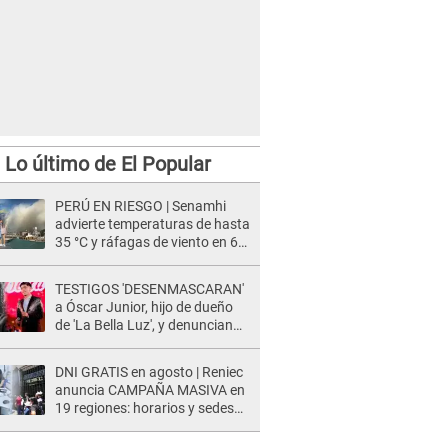
Lo último de El Popular
PERÚ EN RIESGO | Senamhi
advierte temperaturas de hasta
35 °C y ráfagas de viento en 6
regiones del país
TESTIGOS 'DESENMASCARAN'
a Óscar Junior, hijo de dueño
de 'La Bella Luz', y denuncian
maltratos en la orquesta: "Los
humilla..."
DNI GRATIS en agosto | Reniec
anuncia CAMPAÑA MASIVA en
19 regiones: horarios y sedes
oficiales