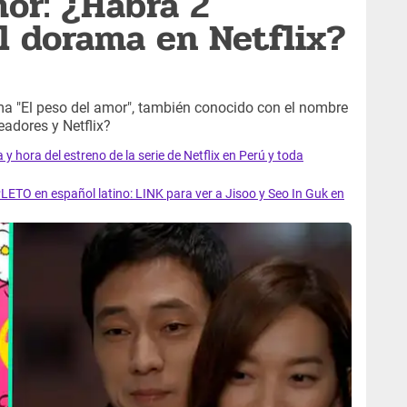
mor: ¿Habrá 2
l dorama en Netflix?
ma "El peso del amor", también conocido con el nombre
eadores y Netflix?
y hora del estreno de la serie de Netflix en Perú y toda
LETO en español latino: LINK para ver a Jisoo y Seo In Guk en