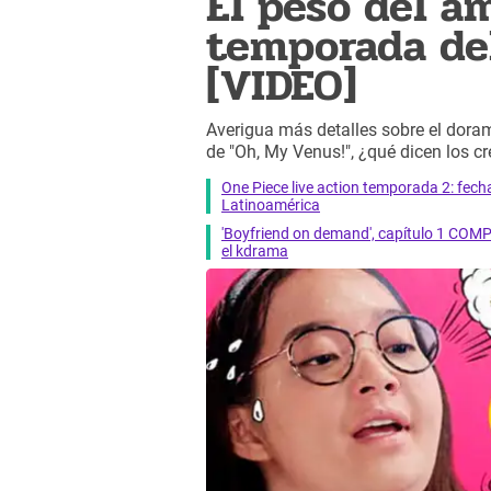
El peso del a
temporada de
[VIDEO]
Averigua más detalles sobre el dora
de "Oh, My Venus!", ¿qué dicen los cr
One Piece live action temporada 2: fecha 
Latinoamérica
'Boyfriend on demand', capítulo 1 COMP
el kdrama