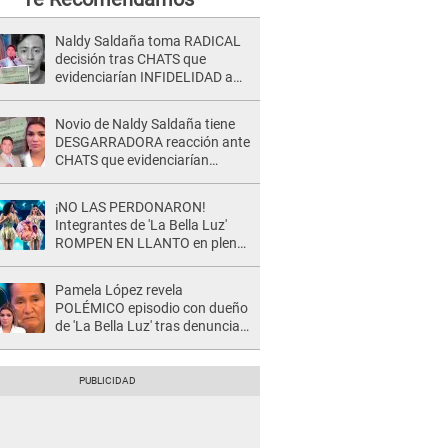
Naldy Saldaña toma RADICAL
decisión tras CHATS que
evidenciarían INFIDELIDAD a
su novio con animador de 'La
Bella Luz': "Un día..."
Novio de Naldy Saldaña tiene
DESGARRADORA reacción ante
CHATS que evidenciarían
INFIDELIDAD con animador de
'La Bella Luz': "Se puso..."
¡NO LAS PERDONARON!
Integrantes de 'La Bella Luz'
ROMPEN EN LLANTO en pleno
concierto y reciben FUERTES
CRÍTICAS: “La víctima ...”
Pamela López revela
POLÉMICO episodio con dueño
de 'La Bella Luz' tras denuncia
de Naldy Saldaña: "Se acercó..."