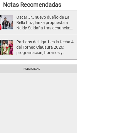
Notas Recomendadas
Óscar Jr., nuevo dueño de La
Bella Luz, lanza propuesta a
Naldy Saldaña tras denuncia:
“Va a haber otro tipo de ley”
Partidos de Liga 1 en la fecha 4
del Torneo Clausura 2026:
programación, horarios y
dónde ver