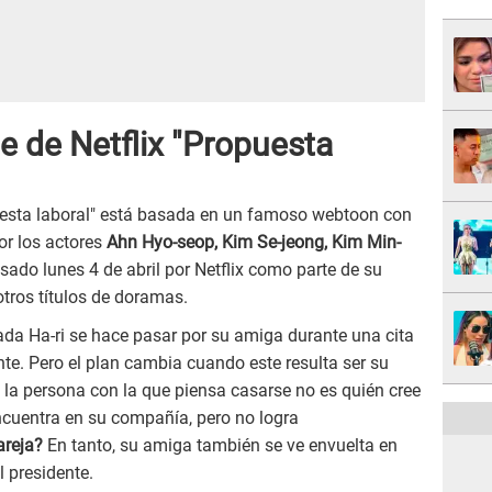
ie de Netflix "Propuesta
puesta laboral" está basada en un famoso webtoon con
r los actores
Ahn Hyo-seop, Kim Se-jeong, Kim Min-
asado lunes 4 de abril por Netflix como parte de su
otros títulos de doramas.
ada Ha-ri se hace pasar por su amiga durante una cita
nte. Pero el plan cambia cuando este resulta ser su
 la persona con la que piensa casarse no es quién cree
ncuentra en su compañía, pero no logra
areja?
En tanto, su amiga también se ve envuelta en
l presidente.