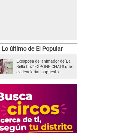
Lo último de El Popular
Exesposa del animador de 'La
Bella Luz' EXPONE CHATS que
evidenciarían supuesto
romance clandestino con Naldy
Saldaña, pese a tener pareja